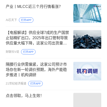
产业丨MLCC近三个月行情看涨？
AI芯天下
打开APP
【电报解读】供应全球7成的生产国禁
止钴精矿出口，2025年出口管制导致
供应量大幅下降，这家公司出货量逾
4.5万吨
财联社V说
打开APP
隔膜行业供需偏紧，这家公司预计市
场存在新一轮调价预期，海外产能稳
步推进丨机构调研
21世纪经济报道
打开APP
点击领取，马上生效！