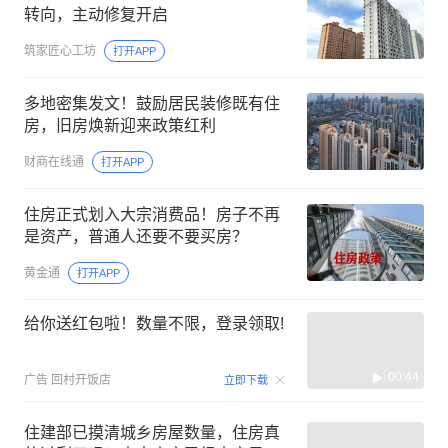
转向，主动修复开启
筑家匠心工坊
打开APP
多地密集发文！鼓励居民装修既有住
房，旧房焕新迎来政策红利
财商在线通
打开APP
住房正式划入大宗消费品！房子不再
是资产，普通人还要不要买房？
黄金通
打开APP
给你送红包啦！数量不限，登录领取!
00:44
广告
回村开饭店
立即下载
住建部已摸清城乡房屋数量，住房真