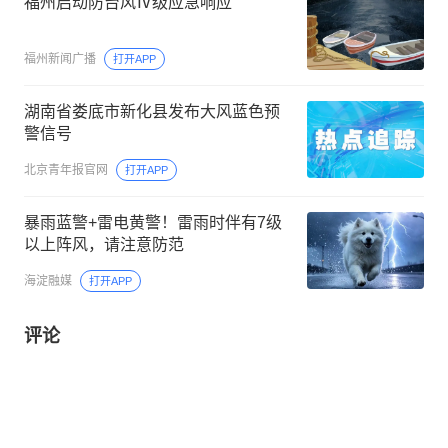
福州启动防台风Ⅳ级应急响应
福州新闻广播
打开APP
湖南省娄底市新化县发布大风蓝色预
警信号
北京青年报官网
打开APP
暴雨蓝警+雷电黄警！雷雨时伴有7级
以上阵风，请注意防范
海淀融媒
打开APP
评论