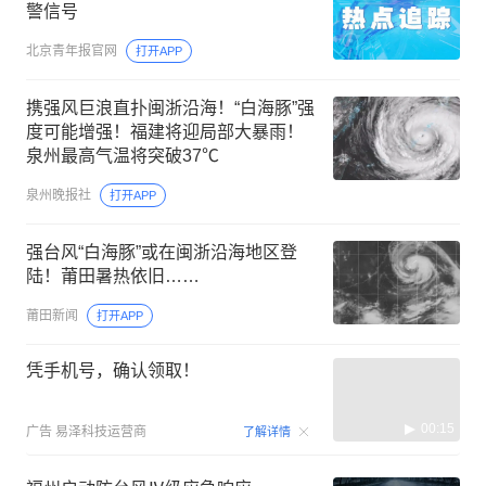
警信号
北京青年报官网
打开APP
携强风巨浪直扑闽浙沿海！“白海豚”强
度可能增强！福建将迎局部大暴雨！
泉州最高气温将突破37℃
泉州晚报社
打开APP
强台风“白海豚”或在闽浙沿海地区登
陆！莆田暑热依旧……
莆田新闻
打开APP
凭手机号，确认领取！
00:15
广告
易泽科技运营商
了解详情