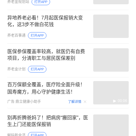
养老金规划站
打开APP
异地养老必看！7月起医保报销大变
化，这3步不做白花钱
养老百事通
打开APP
医保参保覆盖率较高，就医仍有自费
项目，分清职工与居民医保差别
养老金计划
打开APP
百万保额全覆盖，医疗险全面升级！
国寿魔方，用心守护健康生活！
00:06
广告
鼎立健康小助手
了解详情
别再折腾爸妈了！把病房“搬回家”，医
生上门还能医保报销
解码新金济
打开APP