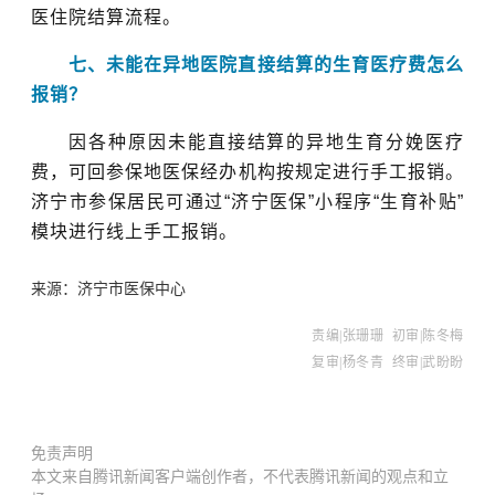
医住院结算流程。
七、未能在异地医院直接结算的生育医疗费怎么
报销？
因各种原因未能直接结算的异地生育分娩医疗
费，可回参保地医保经办机构按规定进行手工报销。
济宁市参保居民可通过“济宁医保”小程序“生育补贴”
模块进行线上手工报销。
来源：济宁市医保中心
责编|张珊珊
初审|
陈冬梅
复审|杨冬青
终审|武盼盼
免责声明
本文来自腾讯新闻客户端创作者，不代表腾讯新闻的观点和立