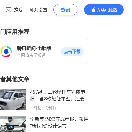
游戏
网页设置
登录
安装电脑版
内容更精彩
门应用推荐
腾讯新闻·电脑版
点击下载
全网热点早知道
者其他文章
457款正三轮摩托车完成申
报，含8款轻便车型，还要
“老头乐”吗？
23评论
22分钟前
全新宝马iX3完成申报，采用
“新世代”设计语言