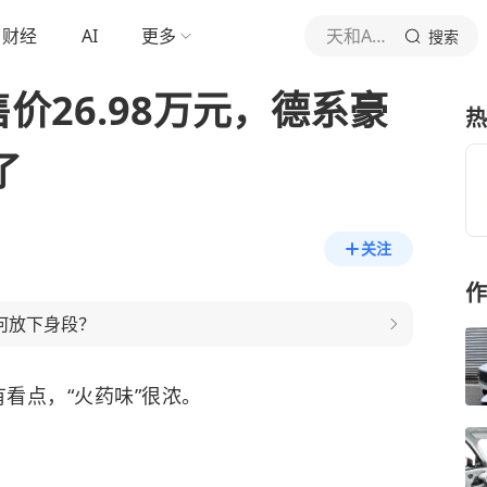
财经
AI
更多
天和Auto
搜索
起售价26.98万元，德系豪
热
了
关注
作
何放下身段？
有看点，“火药味”很浓。