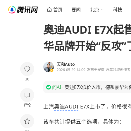
首页
要闻
北京
科技
奥迪AUDI E7X
华品牌开始“反攻”
天和Auto
2026-05-29 14:09
发布于
安徽
汽车领域创作者
30
问AI
·
奥迪E7X低价入市，德系豪华为
评论
上汽
奥迪AUDI
E7X上市了，价格很
该车共计提供五个选项，具体为：