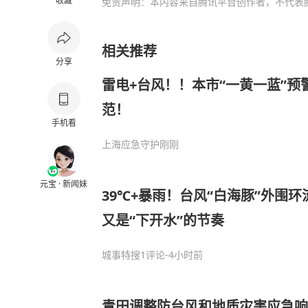
收藏
免责声明：本内容来自腾讯平台创作者，不代表
相关推荐
分享
雷电+台风！！本市“一黄一蓝”预
范！
手机看
上海应急守护
刚刚
元宝 · 新闻妹
39℃+暴雨！台风“白海豚”外围
又是“下开水”的节奏
城事特搜
1评论
-4小时前
青田调整防台风和地质灾害应急响