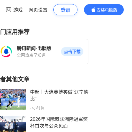
游戏
网页设置
登录
安装电脑版
内容更精彩
门应用推荐
腾讯新闻·电脑版
点击下载
全网热点早知道
者其他文章
中超｜大连英博笑傲“辽宁德
比”
-7小时前
2026年国际篮联洲际冠军奖
杯首次与公众见面