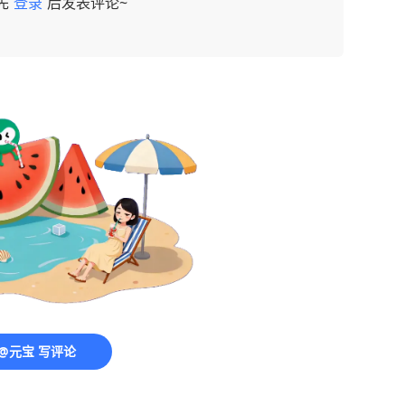
先
登录
后发表评论~
@元宝 写评论