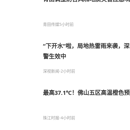
青田传媒
5小时前
“下开水”啦，局地热雷雨来袭，
警生效中
深视新闻
-2小时前
最高37.1℃！佛山五区高温橙色
珠江时报
-4小时前