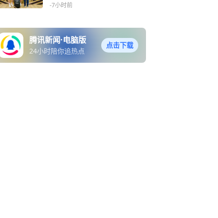
-7小时前
腾讯新闻·电脑版
点击下载
24小时陪你追热点