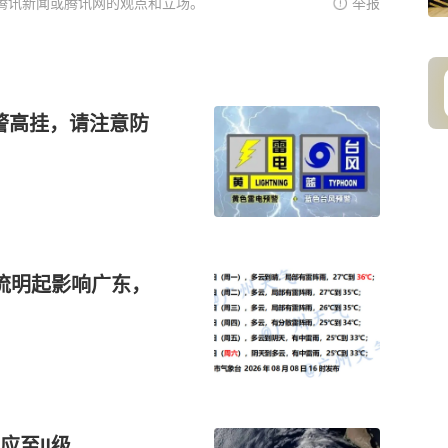
腾讯新闻或腾讯网的观点和立场。
举报
警高挂，请注意防
环流明起影响广东，
应至Ⅱ级