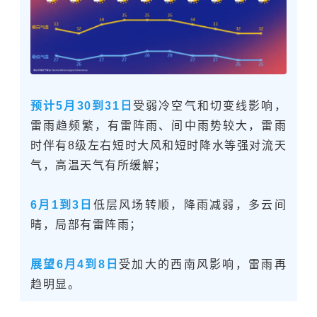
预计5月30到31日
受弱冷空气和切变线影响，
雷雨趋频繁，有雷阵雨、间中雨势较大，雷雨
时伴有8级左右短时大风和短时降水等强对流天
气，高温天气有所缓解；
6月1到3日
低层风场转顺，降雨减弱，多云间
晴，局部有雷阵雨；
展望6月4到8日
受加大的西南风影响，雷雨再
趋明显。