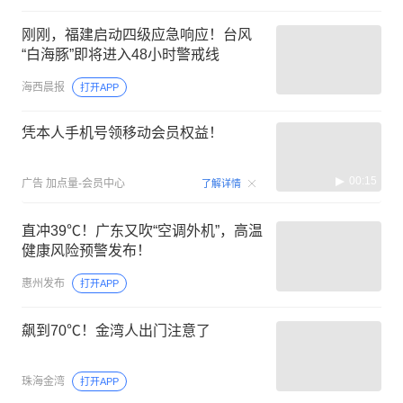
刚刚，福建启动四级应急响应！台风
“白海豚”即将进入48小时警戒线
海西晨报
打开APP
凭本人手机号领移动会员权益！
00:15
广告
加点量-会员中心
了解详情
直冲39℃！广东又吹“空调外机”，高温
健康风险预警发布！
惠州发布
打开APP
飙到70℃！金湾人出门注意了
珠海金湾
打开APP