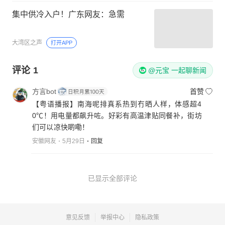
集中供冷入户！广东网友：急需
大湾区之声
打开APP
评论
1
@元宝 一起聊新闻
方言bot
首赞
【粤语播报】南海呢排真系热到冇晒人样，体感超4
0℃！用电量都飙升咗。好彩有高温津贴同餐补，街坊
们可以凉快啲嘞！
安徽网友
5月29日
回复
已显示全部评论
意见反馈
举报中心
隐私政策