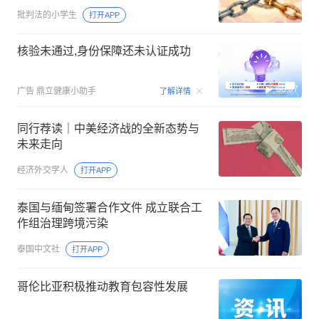
批判法的小学生
打开APP
核验未通过,身份保障还未认证成功
00:07
广告
鼎立健康小助手
了解详情
同行荐读｜中美经济战的全新态势与
未来走向
经济外交学人
打开APP
泰国与缅甸签署合作文件 成立联合工
作组治理跨境污染
泰国中文社
打开APP
哥伦比亚积极推动教育包容性发展