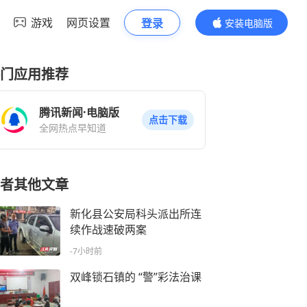
游戏
网页设置
登录
安装电脑版
内容更精彩
门应用推荐
腾讯新闻·电脑版
点击下载
全网热点早知道
者其他文章
新化县公安局科头派出所连
续作战速破两案
-7小时前
双峰锁石镇的 “警”彩法治课