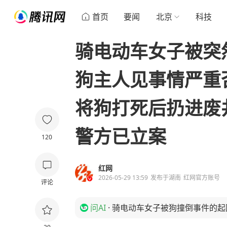
首页
要闻
北京
科技
骑电动车女子被突
狗主人见事情严重
将狗打死后扔进废
警方已立案
120
红网
2026-05-29 13:59
发布于
湖南
红网官方账号
评论
问AI
·
骑电动车女子被狗撞倒事件的起