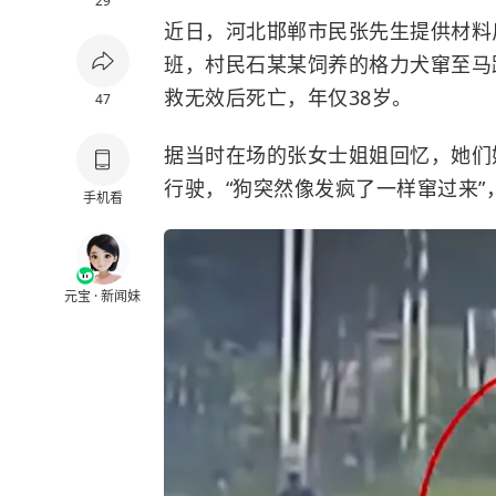
29
近日，河北邯郸市民张先生提供材料反
班，村民石某某饲养的格力犬窜至马
救无效后死亡，年仅38岁。
47
据当时在场的张女士姐姐回忆，她们
行驶，“狗突然像发疯了一样窜过来
手机看
元宝 · 新闻妹