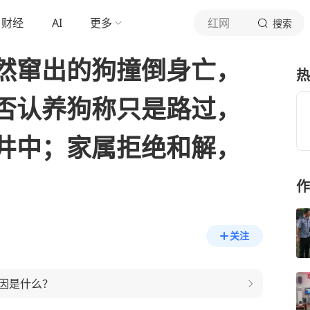
财经
AI
更多
红网
搜索
然窜出的狗撞倒身亡，
热
否认养狗称只是路过，
井中；家属拒绝和解，
作
关注
因是什么？