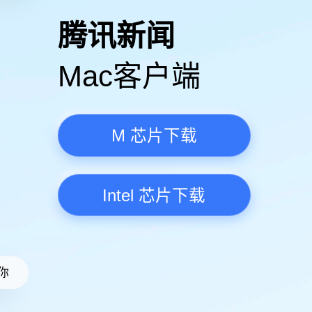
高清视频·更流畅
腾讯新
Mac客
M 芯
Intel