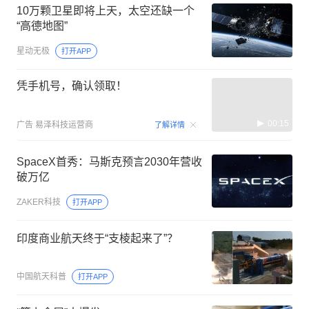
10万颗卫星即将上天，太空还缺一个
“高德地图”
星动无极
打开APP
凭手机号，确认领取！
00:15
广告
易泽科技运营商
了解详情
SpaceX首秀：马斯克预言2030年营收
破万亿
ZAKER科技
打开APP
印度商业航天终于“支棱起来了”？
中国航天科普
打开APP