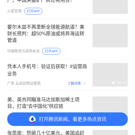
产，中国关键矿产牌还有用否？
火星宏观
打开APP
霍尔木兹不再垄断全球能源航道？美
财长预判：超50%原油或将弃海运转
管道
中国物流与采购杂志
打开APP
凭本人手机号：验证后获取！#运营商
业务
00:15
广告
云启创想运营商
了解详情
美、英共同瞄准马达加斯加稀土项
目，打造“去中国化”供应链
非洲研究小组
打开APP
打开
腾讯新闻，看更多热点资讯
张思南：怒砸几十亿美元，美国追赶