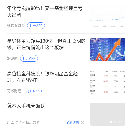
年化亏损超90%！又一基金经理巨亏
火出圈
锐眼看财经
打开APP
半导体主力净买130亿！但真正聪明的
钱，正在悄悄流出这个板块
洞见商
打开APP
高位接盘科技股！银华明星基金经
理，左右“挨打”
花椒财经
打开APP
凭本人手机号确认！
00:09
广告
易泽科技运营商
了解详情