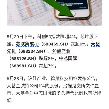
5月29日下午，科创50指数跌超4%，芯片股下
挫，
芯联集成-U
（688469.SH）
跌超9%，
天岳
先进
（688234.SH）
、
沪硅产业
（688126.SH）
跌超8%，
中芯国际
（688981.SH）
跌超7%。
5月28日，沪硅产业、
德邦科技
相继发布公告，
大基金减持公司1%的股份。另据港交所文件显
示，大基金对中芯国际的多头持仓比例也有所降
低。