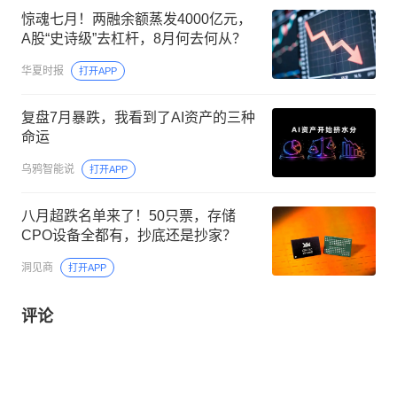
惊魂七月！两融余额蒸发4000亿元，
A股“史诗级”去杠杆，8月何去何从？
华夏时报
打开APP
复盘7月暴跌，我看到了AI资产的三种
命运
乌鸦智能说
打开APP
八月超跌名单来了！50只票，存储
CPO设备全都有，抄底还是抄家？
洞见商
打开APP
评论