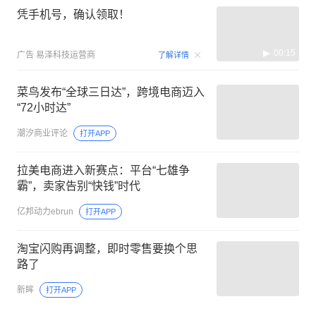
凭手机号，确认领取！
00:15
广告
易泽科技运营商
了解详情
菜鸟发布“全球三日达”，跨境电商迈入
“72小时达”
潮汐商业评论
打开APP
拉美电商进入新赛点：平台“七雄争
霸”，卖家告别“快钱”时代
亿邦动力ebrun
打开APP
淘宝闪购再调整，即时零售要换个思
路了
新眸
打开APP