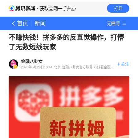
· 获取全网一手热点
打开
首页
新闻
无障碍
不赚快钱！拼多多的反直觉操作，打懵
了无数短线玩家
金融八卦女
关注
2026年5月29日13:44
北京
金融八卦女官方账号 八妹看金融官
方账号