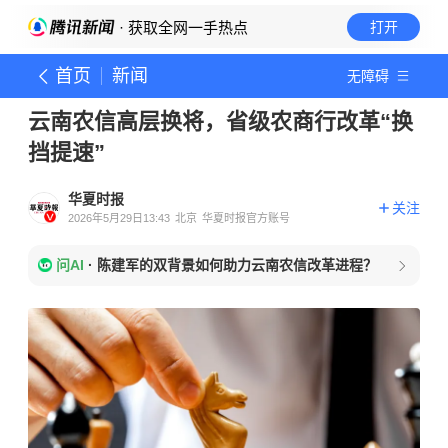
· 获取全网一手热点
打开
首页
新闻
无障碍
云南农信高层换将，省级农商行改革“换
挡提速”
华夏时报
关注
2026年5月29日13:43
北京
华夏时报官方账号
问AI
·
陈建军的双背景如何助力云南农信改革进程？