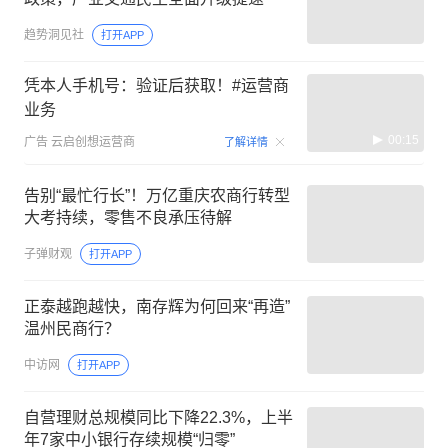
趋势洞见社
打开APP
凭本人手机号：验证后获取！#运营商
业务
00:15
广告
云启创想运营商
了解详情
告别“最忙行长”！万亿重庆农商行转型
大考持续，零售不良承压待解
子弹财观
打开APP
正泰越跑越快，南存辉为何回来“再造”
温州民商行？
中访网
打开APP
自营理财总规模同比下降22.3%，上半
年7家中小银行存续规模“归零”