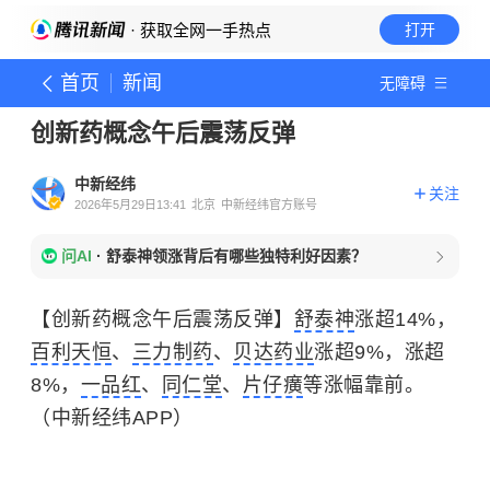
· 获取全网一手热点
打开
首页
新闻
无障碍
创新药概念午后震荡反弹
中新经纬
关注
2026年5月29日13:41
北京
中新经纬官方账号
问AI
·
舒泰神领涨背后有哪些独特利好因素？
【创新药概念午后震荡反弹】
舒泰神
涨超14%，
百利天恒
、
三力制药
、
贝达药业
涨超9%，涨超
8%，
一品红
、
同仁堂
、
片仔癀
等涨幅靠前。
（中新经纬APP）