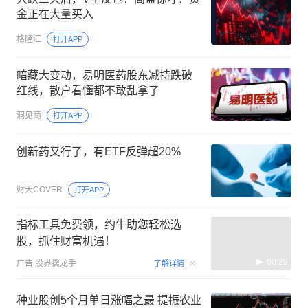
金正在大量买入
格隆汇
打开APP
暗藏大变动，易明医药股东减持跌破
红线，散户看懂都不敢乱拿了
洞见商
打开APP
创新药又行了，有ETF反弹超20%
财天COVER
打开APP
指标工具免费领，约牛助您轻松选
股，抓住财富机遇！
00:29
广告
股界擒龙手
了解详情
种业股创5个月单日涨幅之最 提振农业