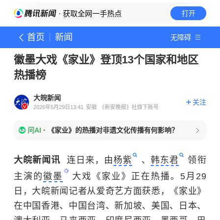
· 获取全网一手热点
打开
首页
新闻
无障碍
徽墨大戏《家业》登顶13个国家和地区
热播榜
大皖新闻
关注
2026年5月29日13:41
安徽
《新安晚报》社旗下账号
问AI
·
《家业》的热播对非遗文化传播有何影响？
大皖新闻讯
连日来，由
杨紫
、
韩东君
领衔
主演的
徽墨
大戏《家业》正在热播。5月29
日，大皖新闻记者从爱奇艺方面获悉，《家业》
在中国香港、中国台湾、新加坡、美国、日本、