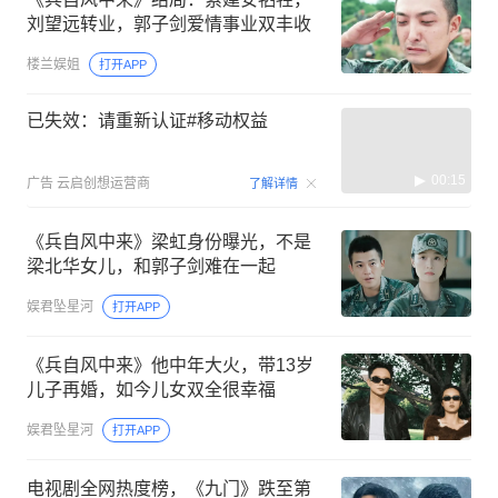
刘望远转业，郭子剑爱情事业双丰收
楼兰娱姐
打开APP
已失效：请重新认证#移动权益
00:15
广告
云启创想运营商
了解详情
《兵自风中来》梁虹身份曝光，不是
梁北华女儿，和郭子剑难在一起
娱君坠星河
打开APP
《兵自风中来》他中年大火，带13岁
儿子再婚，如今儿女双全很幸福
娱君坠星河
打开APP
电视剧全网热度榜，《九门》跌至第