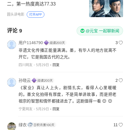
二，第一热度高达77.33
圆头讲电影
打开APP
评论
9
@元宝 一起聊新闻
用户1146790
3
非遗文化传播正能量满满。墨，有华人的地方就离不
开它，它是我国古代的之光。
四川网友
5月29日
回复
孙晓云
2
《家业》真让人上头，剧情扎实，看得人心里暖暖
的。墨文化拍得有厚度，不是简单讲故事，而是把老
祖宗的智慧和情怀都揉进去了。这剧值得一看 😊 😊
宁夏网友
5月29日
回复
绿衣
11