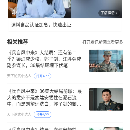
了解详情
调料食品认证加急，快速出证
相关推荐
打开腾讯新闻查看更多
《兵自风中来》大结局：还有第二
季？梁虹成少校，郭子剑、江胜强成
副参谋长，36集结尾埋下伏笔
天下论武小达人
打开APP
《兵自风中来》36集大结局前瞻：最
大的意外不是索建安牺牲在泥石流
中，而是刘望远洗白，郭子剑的御风
营再度败了
天下论武小达人
打开APP
《兵自风中来》结局：索建安牺牲，