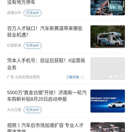
没有地方停车
虎嗅APP
打开APP
百万人才缺口！汽车新赛道带来哪些
就业机遇？
红星新闻
打开APP
凭本人手机号：验证后获取！#运营商
业务
00:15
广告
云启创想运营商
了解详情
5000万“真金白银”开抢！济南新一轮汽
车购新补贴8月20日启动申报
大众日报
打开APP
视频丨汽车后市场加速扩容 专业人才
需求激增