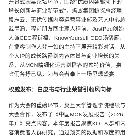
开幕式圆桌论坛环节，围绕“优质内容驱动下的
增长创新与商业新范式”，蚂蚁集团鲸探总经理
段志云、无忧传媒内容运营事业部及艺人中心总
裁墨涵、程前朋友圈主理人程前、JustPod创始
人兼CEO程衍樑、KnowYourself CEO汤落雁，
在播客制作人梵一如的主持下展开精彩对话。从
个人IP的成长路径到内容体量与商业增长的关
系，从MCN精细化运营到播客的独特价值，嘉
宾们各抒己见，为与会者奉上一场思想盛宴。
权威发布：白皮书与行业荣誉引领风向标
作为大会的重磅环节，复旦大学管理学院继续与
大会合作，发布了《中国MCN发展报告（2026
年）》亮点内容。本年度报告聚焦KOL人群和内
容消费者人群研究，通过翔实的数据和深度的用