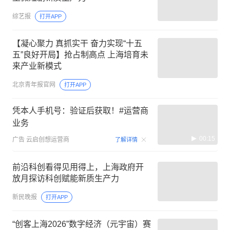
综艺报
打开APP
【凝心聚力 真抓实干 奋力实现“十五
五”良好开局】抢占制高点 上海培育未
来产业新模式
北京青年报官网
打开APP
凭本人手机号：验证后获取！#运营商
业务
00:15
广告
云启创想运营商
了解详情
前沿科创看得见用得上，上海政府开
放月探访科创赋能新质生产力
新民晚报
打开APP
“创客上海2026”数字经济（元宇宙）赛