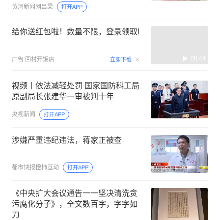
黄河新闻网吕梁
打开APP
给你送红包啦！数量不限，登录领取!
00:44
广告
回村开饭店
立即下载
视频丨依法减轻处罚 国家国防科工局
原副局长张建华一审被判十年
央视新闻
打开APP
涉嫌严重违纪违法，蒋家正被查
都市快报橙柿互动
打开APP
《中央扩大会议通告一一坚决清洗贪
污腐化分子》，全文数百字，字字如
刀