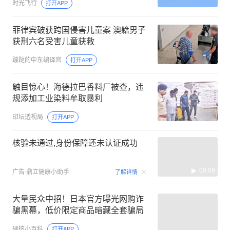
时光飞行
打开APP
菲律宾破获跨国侵害儿童案 澳籍男子
获刑六名受害儿童获救
蹦跶的中东编译官
打开APP
触目惊心！海德拉巴香料厂被查，违
规添加工业染料牟取暴利
印坛透视局
打开APP
核验未通过,身份保障还未认证成功
00:09
广告
鼎立健康小助手
了解详情
大量民众中招！日本官方曝光网购诈
骗黑幕，低价限定商品暗藏全套骗局
硬核小百科
打开APP