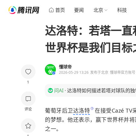
首页
要闻
北京
科技
达洛特：若塔一直
世界杯是我们目标
懂球帝
2026-05-29 13:26
发布于
北京
懂球帝官方账号
1
问AI
·
达洛特如何描述若塔对球队的独
评论
葡萄牙后卫
达洛特
在接受Cazé 
的梦想。他还表示，赢下世界杯并将
之一。