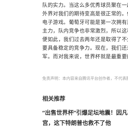
队的实力。当这么多优秀球员聚在一
外界对我们的期待变高是很正常的。
电子游戏。葡萄牙可能是第一次拥有
主力，队内竞争也非常激烈，所以这
便如此，我们过去两年还是取得了不
要具备稳定的竞争力。现在，我们还
军。而对我来说，世界杯就是最重要
免责声明：本内容来自腾讯平台创作者，不代表
相关推荐
“出售世界杯”引爆足坛地震！因
宫，这下特朗普也救不了他