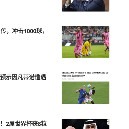
传，冲击1000球，
预示因凡蒂诺遭遇
！2届世界杯获8粒