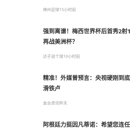
神州足球
15小时前
强到离谱！梅西世界杯后首秀2射1
再战美洲杯？
达子说个球
10小时前
精准！外媒曾预言：央视硬刚到底
滑铁卢
金台资讯
昨天
阿根廷力挺因凡蒂诺：希望您连任