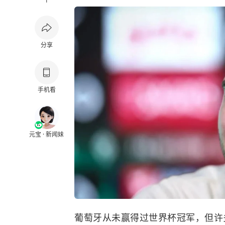
1
分享
手机看
元宝 · 新闻妹
葡萄牙从未赢得过世界杯冠军，但许