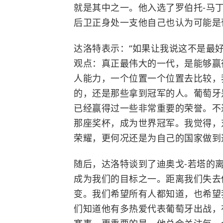
就是其中之一。他入选了罗伯托-马
后卫正身处一支他自己也认为可能是
达洛特表示：“如果让我说这不是最
观点：真正最伟大的一代，是能够赢
人能力，一个位置一个位置去比较，
的，还是那些拿到冠军的人。葡萄牙
已经赢得过一些非常重要的荣誉。不
那座奖杯，成为世界冠军。我觉得，
荣耀，更何况还是为自己的国家做到
随后，达洛特谈到了迪奥戈-若塔的
成为我们的目标之一。距离我们失去
变。我们希望所有人都知道，也希望
们知道他有多热爱代表葡萄牙出战，