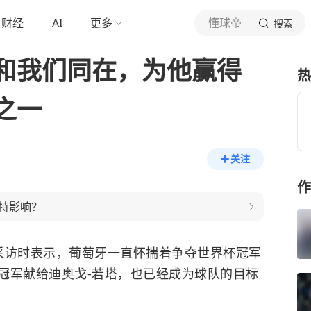
财经
AI
更多
懂球帝
搜索
和我们同在，为他赢得
热
之一
关注
作
特影响？
TV采访时表示，葡萄牙一直怀揣着争夺世界杯冠军
冠军献给迪奥戈-若塔，也已经成为球队的目标