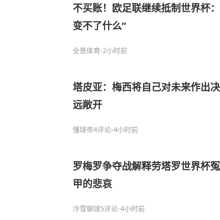
不买账！欧足联继续抵制世界杯：
变不了什么”
全景体育
-2小时前
塔皮亚：梅西将自己对未来作出决
远敞开
懂球帝
4评论
-4小时前
罗梅罗争夺战解释劳塔罗世界杯冤
甲的悲哀
冷雪聊球
5评论
-4小时前