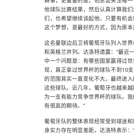
赛事，更重要的是，他总会关注每一
他球队比赛结果，然后认真计算我们
们，也希望继续谈起他，只要有机会
这个梦想，是最好的方式，因为原本
这名曼联边后卫将葡萄牙队列入世界
和英格兰并列。达洛特透露：“最近
中一个问题是：有哪些国家赢得过世
现，真正拿过世界杯的球队不到10
的范围其实一直变化不大。最终进入
这些球队。近几年，葡萄牙也越来越
为一支有能力竞争世界杯的球队。我
有很高的期待。”
葡萄牙队的整体表现经常受到球迷和
身实力存在明显差距。达洛特表示：