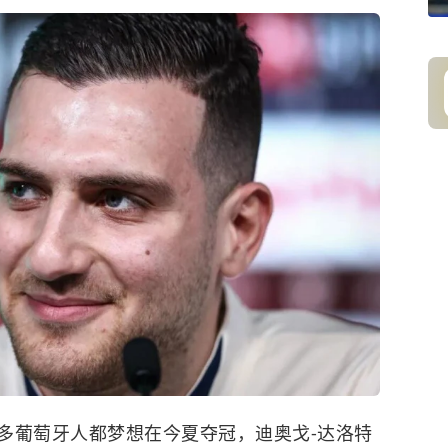
多葡萄牙人都梦想在今夏夺冠，迪奥戈-达洛特