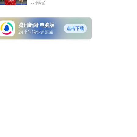
-7小时前
腾讯新闻·电脑版
点击下载
24小时陪你追热点