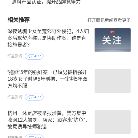
调料产品认证，提升品牌竞争力
相关推荐
打开腾讯新闻查看更多
深夜诱骗少女至荒郊野外侵犯，4人归
案后默契声称只是协助作案，谁是直
接施暴者？
红星新闻
打开APP
“拖延”5年的强奸案：已婚男被指强奸
18岁女子时隔5年刑拘，一审判5年双
方均不服
红星新闻
打开APP
杭州一沐足店被举报涉黄，警方集中
收网12人被罚，店家：顾客来“钓鱼”，
故意诱导技师犯错