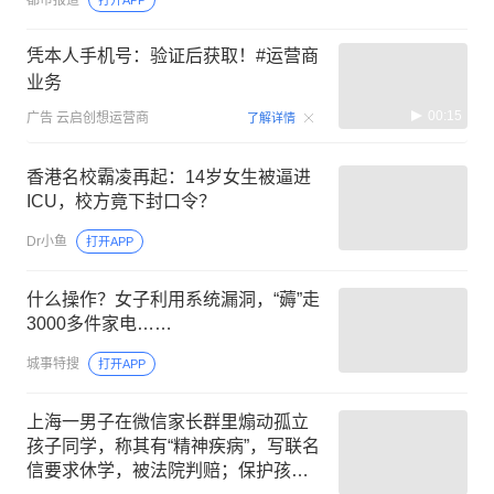
都市报道
打开APP
凭本人手机号：验证后获取！#运营商
业务
00:15
广告
云启创想运营商
了解详情
香港名校霸凌再起：14岁女生被逼进
ICU，校方竟下封口令？
Dr小鱼
打开APP
什么操作？女子利用系统漏洞，“薅”走
3000多件家电……
城事特搜
打开APP
上海一男子在微信家长群里煽动孤立
孩子同学，称其有“精神疾病”，写联名
信要求休学，被法院判赔；保护孩子