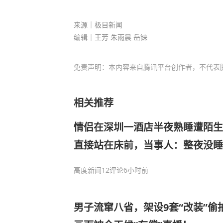
来源｜极目新闻
编辑｜王芳 朱雨晨 岳铼
免责声明：本内容来自腾讯平台创作者，不代表
相关推荐
情侣在深圳一酒店半夜熟睡遭陌生
直接站在床前，当事人：整夜没睡
得不受尊重；酒店事后承认严重工
高度新闻
12评论
6小时前
男子流窜八省，架设9套“改装”