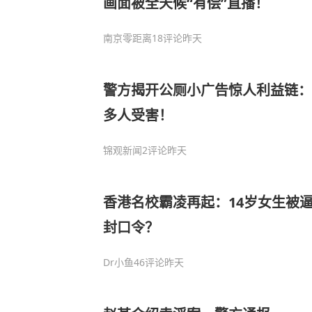
画面被全天候“有偿”直播！
南京零距离
18评论
昨天
警方揭开公厕小广告惊人利益链：
多人受害！
锦观新闻
2评论
昨天
香港名校霸凌再起：14岁女生被逼
封口令？
Dr小鱼
46评论
昨天