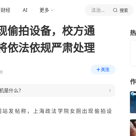
财经
AI
更多
法治日报
搜索
现偷拍设备，校方通
热
将依法依规严肃处理
关注
号
作
机是什么？
交网站发帖称，上海政法学院女厕出现偷拍设