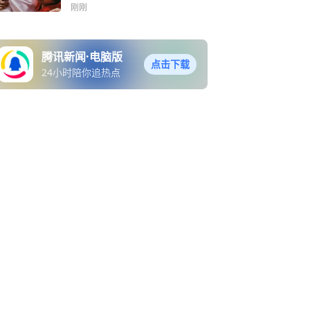
照片、无线索，民警汪挺用
刚刚
AI技术找回失散39年的他！
腾讯新闻·电脑版
点击下载
24小时陪你追热点