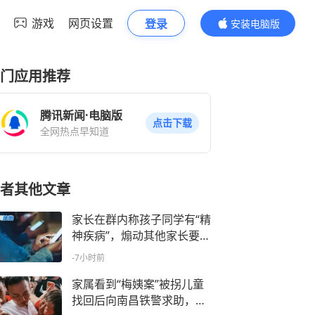
游戏
网页设置
登录
安装电脑版
内容更精彩
门应用推荐
腾讯新闻·电脑版
点击下载
全网热点早知道
者其他文章
家长在群内称孩子同学有“精
神疾病”，煽动其他家长要求
其退学，致其被孤立无法上
-7小时前
学；法院：赔礼道歉消除影
响，赔偿精神抚慰金｜朝闻
家属看到“梅姨案”被拐儿童
法治
找回后向南昌铁警求助，无