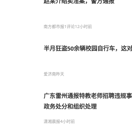
赵某介绍卖淫案，警方通报
南方都市报
1评论
12小时前
半月狂盗50余辆校园自行车，这对
爱济南
昨天
广东雷州通报特教老师招聘违规事
政务处分和组织处理
潇湘晨报
4小时前