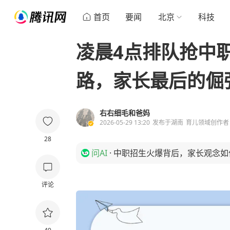
首页
要闻
北京
科技
凌晨4点排队抢中
路，家长最后的倔
右右细毛和爸妈
2026-05-29 13:20
发布于
湖南
育儿领域创作者
28
问AI
·
中职招生火爆背后，家长观念如
评论