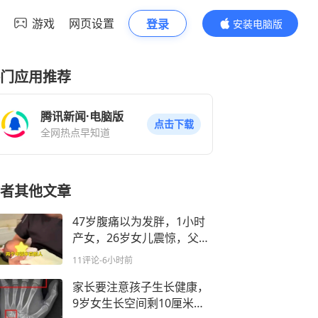
游戏
网页设置
登录
安装电脑版
内容更精彩
门应用推荐
腾讯新闻·电脑版
点击下载
全网热点早知道
者其他文章
47岁腹痛以为发胖，1小时
产女，26岁女儿震惊，父亲
抗拒变女儿奴
11评论
-6小时前
家长要注意孩子生长健康，
9岁女生长空间剩10厘米！7