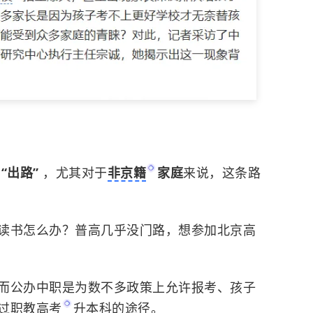
“出路”
，尤其对于
非京籍
家庭
来说，这条路
读书怎么办？普高几乎没门路，想参加北京高
而公办中职是为数不多政策上允许报考、孩子
过
职教高考
升本科的途径。