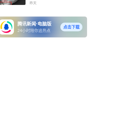
岁女美甲贴致早熟！
昨天
腾讯新闻·电脑版
点击下载
24小时陪你追热点