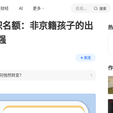
财经
AI
更多
右右细毛和爸妈
搜索
职名额：非京籍孩子的出
热
强
关注
作
何悄然转变？