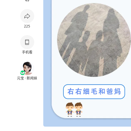
49
225
手机看
元宝 · 新闻妹