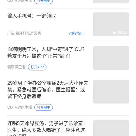
CQTV健康生活
打开APP
输入手机号：一键领取
00:15
广告
易泽科技运营商
了解详情
血糖明明正常，人却“中毒”进了ICU？
糖友千万别被这个“正常”骗了！
健康捍卫者
打开APP
29岁男子坐办公室腰痛2天后大小便失
禁，紧急就医后确诊，医生提醒：或
留下终身后遗症
CQTV健康生活
打开APP
连喝5天冰绿豆汤，男子进了急诊室！
医生：绝大多数人喝错了，应注意这