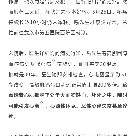
作痛，他以为是胃病又犯了，自行服用
胃药
治疗。然
而服药三天后，症状并未根本好转。5月25日，疼痛
持续长达10小时仍未减轻，喻先生才察觉异常，急
忙前往武汉市第五医院西院区就诊。
入院后，医生详细询问病史得知，喻先生有高胆固醇
血症病史及
冠心病
家族史，而且每天20根烟，一
抽就是30年。医生随即安排检查，心电图显示为ST
段改变，高敏肌钙蛋白超过正常值上限200多倍。
这
意味着心肌细胞正处于大面积缺血、坏死之中，随时
可能引发
心衰
、心源性休克、恶性心律失常甚至
猝
死
。