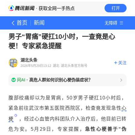
· 获取全网一手热点
打开
首页
新闻
无障碍
男子“胃痛”硬扛10小时，一查竟是心
梗！专家紧急提醒
湖北头条
关注
2026年5月29日13:12
湖北
湖北头条官方账号
问AI
·
高危人群如何识别心梗伪装症状？
腹部绞痛却以为是胃病，50岁男子硬扛10小时后，
紧急前往武汉市第五医院西院区，检查竟发现急性
心
梗
，经过心血管内科团队介入治疗后，他目前已转
危为安。5月29日，专家提醒，
急性心梗善于“伪