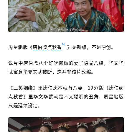
周星驰版《
唐伯虎点秋香
》是新编，不是原创。
说片中唐伯虎八个好吃懒做的妻子隐喻八旗，华文华
武寓意华夏文武被断，这并非该片改编。
《三笑姻缘》里唐伯虎本就有八妻，1957版《唐伯虎
点秋香》里华文华武就是不太聪明的丑角，周星驰版
只是延续设定。