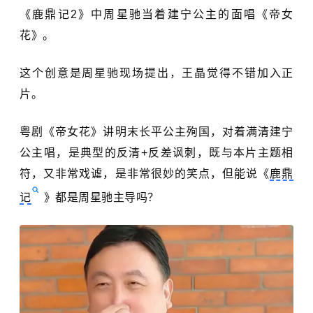
《鹿鼎记2》中周星驰当着建宁公主的面唱《帝女
花》。
这个创意是周星驰现场提出，王晶觉得不错加入正
片。
粤剧《帝女花》讲明末长平公主殉国，对着满清建宁
公主唱，是典型的反清+反差讽刺，既与本片主题相
符，又非常戏谑，是非常很妙的笑点，但能说《
鹿鼎
记
》都是周星驰主导吗？