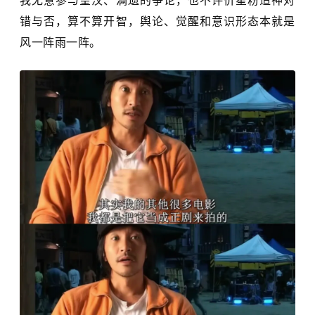
我无意参与皇汉、满遗的争论，也不评价星粉造神对
错与否，算不算开智，舆论、觉醒和意识形态本就是
风一阵雨一阵。