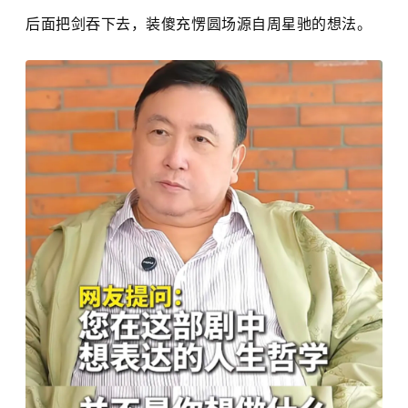
后面把剑吞下去，装傻充愣圆场源自周星驰的想法。