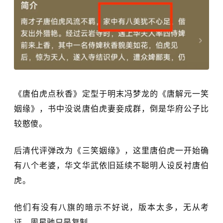
《唐伯虎点秋香》定型于明末冯梦龙的《唐解元一笑
姻缘》，书中没说唐伯虎妻妾成群，倒是华府公子比
较憨傻。
后清代评弹改为《三笑姻缘》，这里唐伯虎一开始确
有八个老婆，华文华武依旧延续不聪明人设反衬唐伯
虎。
他们有没有八旗的暗示不好说，版本太多，无从考
证，周星驰只是复制。