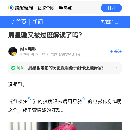
· 获取全网一手热点
打开
首页
新闻
无障碍
周星驰又被过度解读了吗？
闲人电影
关注
2026年5月29日12:06
陕西
影视领域创作者
问AI
·
周星驰电影的历史隐喻源于创作还是解读？
没想到。
《
红楼梦
》的热度退去后
周星驰
的电影化身悼明
之作，成了索隐派的狂欢。