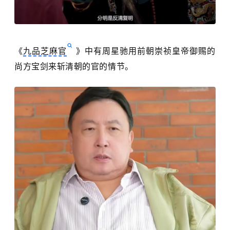
《
九品芝麻官
》中有周星驰用前朝崇祯皇帝御赐的
尚方宝剑来斩清朝的官的情节。