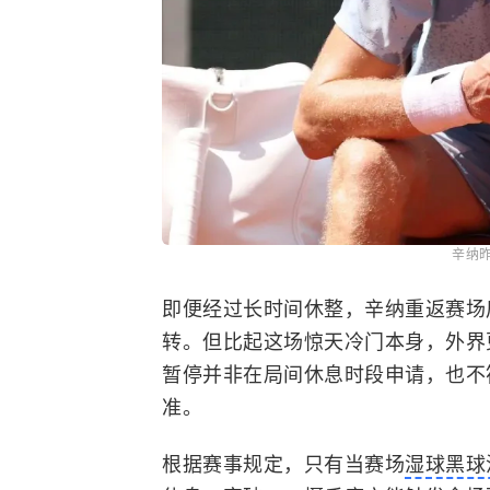
辛纳
即便经过长时间休整，辛纳重返赛场
转。
但比起这场惊天冷门本身，外界
暂停并非在局间休息时段申请，也不
准。
根据赛事规定，只有当赛场
湿球黑球