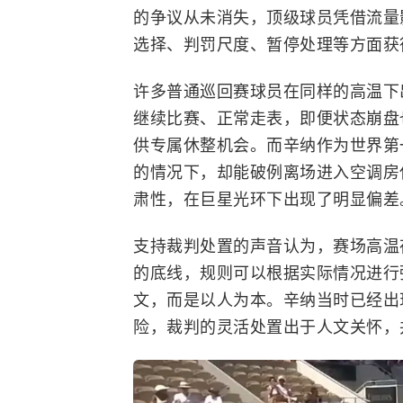
的争议从未消失，顶级球员凭借流量
选择、判罚尺度、暂停处理等方面获
许多普通巡回赛球员在同样的高温下
继续比赛、正常走表，即便状态崩盘
供专属休整机会。而辛纳作为世界第
的情况下，却能破例离场进入空调房
肃性，在巨星光环下出现了明显偏差
支持裁判处置的声音认为，赛场高温
的底线，规则可以根据实际情况进行
文，而是以人为本。辛纳当时已经出
险，裁判的灵活处置出于人文关怀，