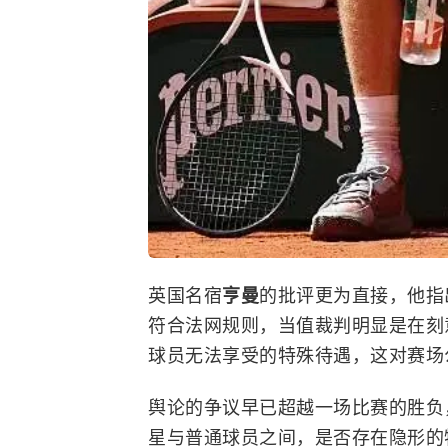
英国名宿
亨曼
的批评更为直接，他指
符合法网规则，当值裁判明显是在刻
球员无法享受的特殊待遇，这对赛场
舆论的争议早已超越一场比赛的胜负
星与普通球员之间，是否存在隐形的