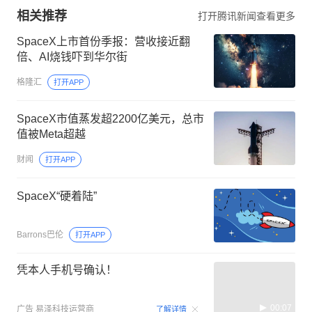
相关推荐
打开腾讯新闻查看更多
SpaceX上市首份季报：营收接近翻
倍、AI烧钱吓到华尔街
格隆汇
打开APP
SpaceX市值蒸发超2200亿美元，总市
值被Meta超越
财闻
打开APP
SpaceX“硬着陆”
Barrons巴伦
打开APP
凭本人手机号确认！
00:07
广告
易泽科技运营商
了解详情