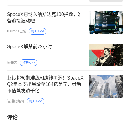
SpaceX已纳入纳斯达克100指数，准
备迎接波动吧
Barrons巴伦
打开APP
SpaceX解禁前72小时
象先志
打开APP
业绩超预期难敌AI烧钱黑洞！SpaceX
Q2资本支出暴增至184亿美元，盘后
市值蒸发逾千亿
智通财经网
打开APP
评论