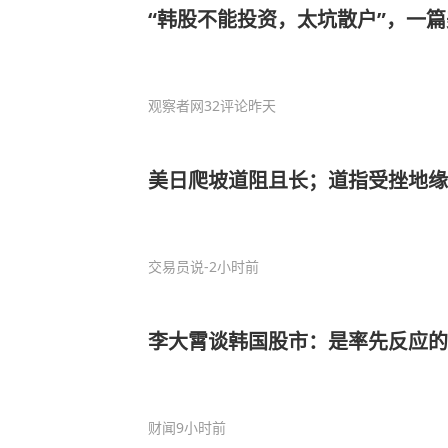
“韩股不能投资，太坑散户”，一
观察者网
32评论
昨天
美日爬坡道阻且长；道指受挫地缘
交易员说
-2小时前
李大霄谈韩国股市：是率先反应的
财闻
9小时前