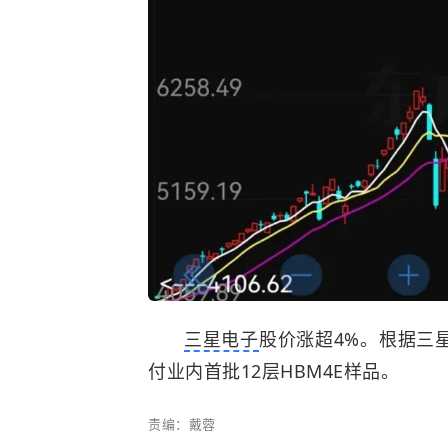
三星电子
股价涨超4%。根据三
付业内首批12层HBM4E样品。
责编：戴蓉