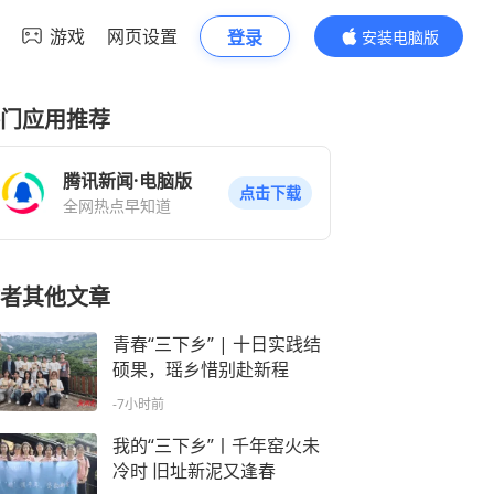
游戏
网页设置
登录
安装电脑版
内容更精彩
门应用推荐
腾讯新闻·电脑版
点击下载
全网热点早知道
者其他文章
青春“三下乡” | 十日实践结
硕果，瑶乡惜别赴新程
-7小时前
我的“三下乡”丨千年窑火未
冷时 旧址新泥又逢春