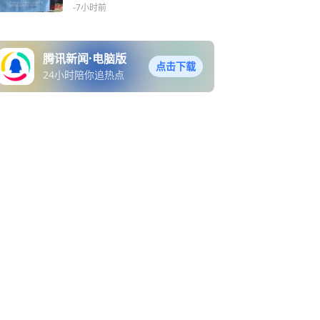
-7小时前
腾讯新闻·电脑版
点击下载
24小时陪你追热点