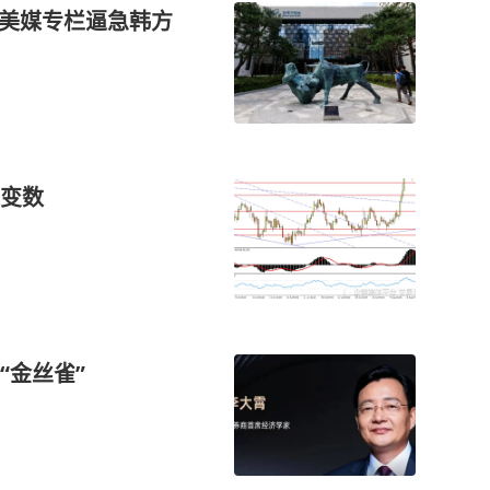
篇美媒专栏逼急韩方
变数
“金丝雀”