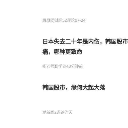
凤凰网财经
52评论
07-24
日本失去二十年是内伤，韩国股市
痛，哪种更致命
杨老师聊学业
43分钟前
韩国股市，缘何大起大落
潮新闻
2评论
昨天