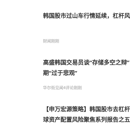
韩国股市过山车行情延续，杠杆
财闻
刚刚
高盛韩国交易员谈“存储多空之辩
期“过于悲观”
华尔街见闻
4评论
刚刚
【申万宏源策略】韩国股市去杠杆
球资产配置风险聚焦系列报告之五