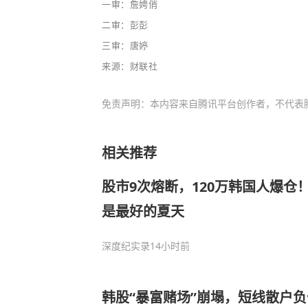
一审：詹娉俏
二审：彭彭
三审：唐婷
来源：财联社
免责声明：本内容来自腾讯平台创作者，不代表
相关推荐
股市9次熔断，120万韩国人爆仓
是最好的夏天
深度纪实录
14小时前
韩股“暴富赌场”崩塌，短线散户