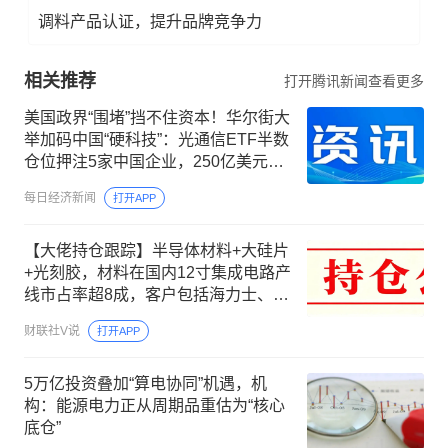
调料产品认证，提升品牌竞争力
相关推荐
打开腾讯新闻查看更多
美国政界“围堵”挡不住资本！华尔街大
举加码中国“硬科技”：光通信ETF半数
仓位押注5家中国企业，250亿美元明
星ETF重仓长鑫科技
每日经济新闻
打开APP
【大佬持仓跟踪】半导体材料+大硅片
+光刻胶，材料在国内12寸集成电路产
线市占率超8成，客户包括海力士、长
江存储等，这家公司间接参股300mm
财联社V说
打开APP
大硅片领先企业
5万亿投资叠加“算电协同”机遇，机
构：能源电力正从周期品重估为“核心
底仓”