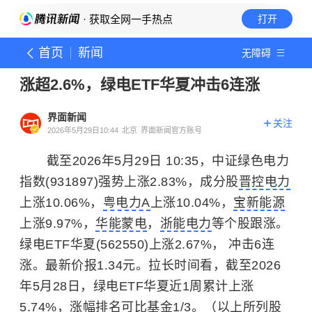
· 获取全网一手热点
打开
首页
新闻
无障碍
涨超2.6%，绿电ETF华夏冲击6连涨
界面新闻
关注
2026年5月29日10:44
北京
界面新闻官方账号
截至2026年5月29日 10:35，中证绿色电力
指数(931897)强势上涨2.83%，成分股
晋控电力
上涨10.06%，
粤电力A
上涨10.04%，
宝新能源
上涨9.97%，
华能蒙电
，
浙能电力
等个股跟涨。
绿电ETF华夏(562550)上涨2.67%， 冲击6连
涨。最新价报1.34元。拉长时间看，截至2026
年5月28日，绿电ETF华夏近1周累计上涨
5.74%，涨幅排名可比基金1/3。（以上所列股