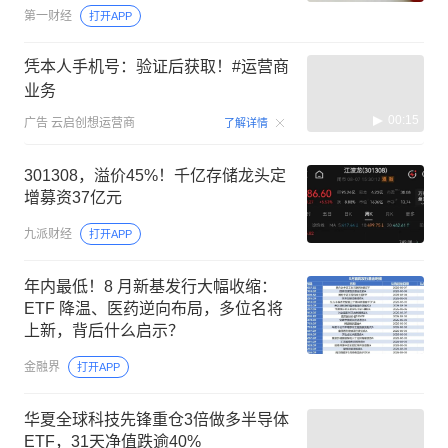
第一财经
打开APP
凭本人手机号：验证后获取！#运营商
业务
00:15
广告
云启创想运营商
了解详情
301308，溢价45%！千亿存储龙头定
增募资37亿元
九派财经
打开APP
年内最低！8 月新基发行大幅收缩：
ETF 降温、医药逆向布局，多位名将
上新，背后什么启示？
金融界
打开APP
华夏全球科技先锋重仓3倍做多半导体
ETF，31天净值跌逾40%