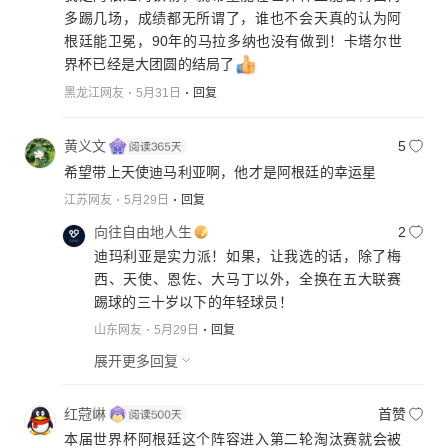
多踢几场，成绩都无所谓了，谁也不会天真的认为阿
根廷能卫冕，90年的马拉多纳也没有做到！卡塔尔世
界杯已经是大团圆的结局了
黑龙江网友
5月31日
回复
黄义文
5
希望带上天使迪马利亚啊，他才是阿根廷的幸运星
江苏网友
5月29日
回复
向往自由地人生
2
迪玛利亚是实力派！如果，让我选的话，除了梅
西、天使、恩佐、大马丁以外，全换在五大联赛
踢球的三十岁以下的年轻球员！
山东网友
5月29日
回复
展开更多回复
红蒄崊
首赞
本届世界杯阿根廷这个阵容进入第二轮淘汰赛就会被