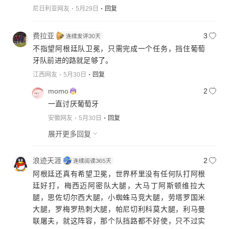
尼日利亚网友
5月29日
回复
费拉亚
3
不指望阿根廷队卫冕，只需完成一个任务，挡住葡萄
牙队前进的路就足够了。
江西网友
5月30日
回复
momo
2
一直讨厌葡萄牙
安徽网友
5月30日
回复
展开更多回复
浪迹天涯
2
阿根廷还真有希望卫冕，世界杯里没有任何队打阿根
廷好打，梅西迈阿密队大腿，大马丁阿斯顿维拉大
腿，思佐切尔西大腿，小蜘蛛马竞大腿，劳塔罗国米
大腿，罗梅罗热刺大腿，帕尼切利科莫大腿，利马曼
联屠夫，就这阵容，那个队挡路都不好使，只不过实