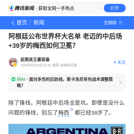
· 获取全网一手热点
打开
首页
新闻
无障碍
阿根廷公布世界杯大名单 老迈的中后场
+39岁的梅西如何卫冕？
前燕吴王慕容垂
关注
2026年5月29日10:43
美国
前媒体记者
问AI
·
面对多伤的后防线，斯卡洛尼有何战术调整策
略？
除了锋线，阿根廷中后场全是坑。即便是没什么
问题的锋线，别忘了
梅西
都已经38岁了。