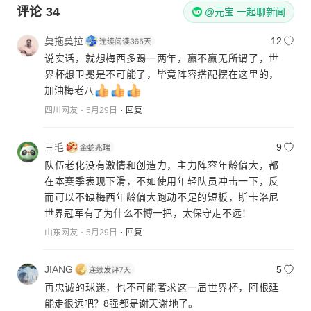
评论
34
@元宝 一起聊新闻
莫拖莫拉
12
说实话，就想梅西多踢一两年，赢不赢无所谓了，世
界杯想卫冕是不可能了，毕竟阵容搭配摆在这里的，
加油梅老八
四川网友
5月29日
回复
三毛
9
队伍老化没有激情和创造力，主力阵容年龄偏大，都
在本赛季表现下滑，不如使用年轻队员冲击一下，反
而可以不缺梅西年龄偏大跑动不足的短板，斯卡洛尼
世界冠军有了为什么不博一把，太保守走不远！
山东网友
5月29日
回复
JIANG
5
再忠诚的球迷，也不可能奢求这一届世界杯，阿根廷
能走很远吧？8强都是谢天谢地了。