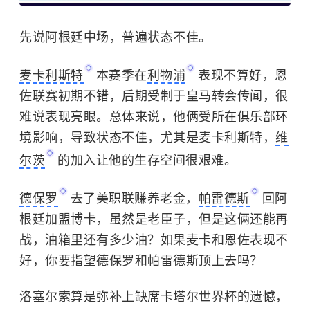
先说阿根廷中场，普遍状态不佳。
麦卡利斯特
本赛季在
利物浦
表现不算好，恩
佐联赛初期不错，后期受制于皇马转会传闻，很
难说表现亮眼。总体来说，他俩受所在俱乐部环
境影响，导致状态不佳，尤其是麦卡利斯特，
维
尔茨
的加入让他的生存空间很艰难。
德保罗
去了美职联赚养老金，
帕雷德斯
回阿
根廷加盟博卡，虽然是老臣子，但是这俩还能再
战，油箱里还有多少油？如果麦卡和恩佐表现不
好，你要指望德保罗和帕雷德斯顶上去吗？
洛塞尔索算是弥补上缺席卡塔尔世界杯的遗憾，