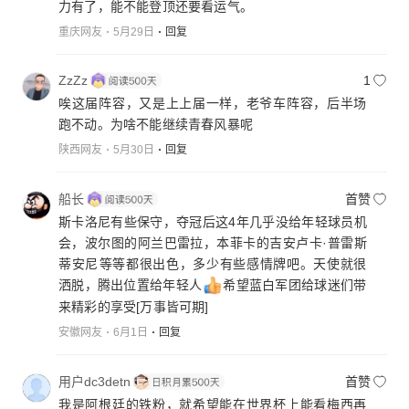
力有了，能不能登顶还要看运气。
重庆网友
5月29日
回复
ZzZz
1
唉这届阵容，又是上上届一样，老爷车阵容，后半场
跑不动。为啥不能继续青春风暴呢
陕西网友
5月30日
回复
船长
首赞
斯卡洛尼有些保守，夺冠后这4年几乎没给年轻球员机
会，波尔图的阿兰巴雷拉，本菲卡‌的吉安卢卡·普雷斯
蒂安尼‌等等都很出色，多少有些感情牌吧。天使就很
洒脱，腾出位置给年轻人
希望蓝白军团给球迷们带
来精彩的享受
[万事皆可期]
安徽网友
6月1日
回复
用户dc3detn
首赞
我是阿根廷的铁粉，就希望能在世界杯上能看梅西再