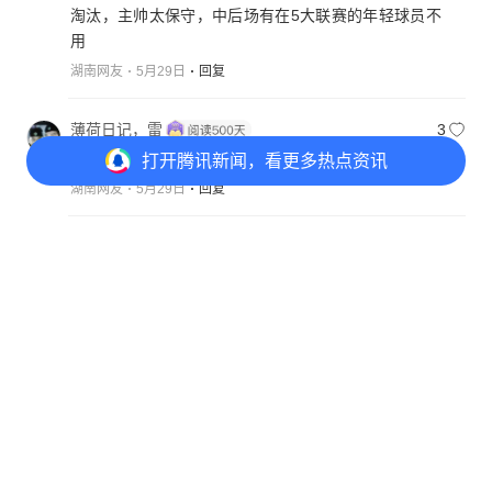
淘汰，主帅太保守，中后场有在5大联赛的年轻球员不
用
湖南网友
5月29日
回复
薄荷日记，雷
3
问题是没有梅西谁还看阿根廷队？
打开
腾讯新闻，看更多热点资讯
湖南网友
5月29日
回复
用事实说话
4
世界杯不是纸上谈兵。上届也没人看好阿根廷队
打开
APP参与讨论
34
16
6
17
新疆网友
5月30日
回复
用户f55jpaf
3
奥塔门迪不应该入选
江西网友
5月29日
回复
梁
3