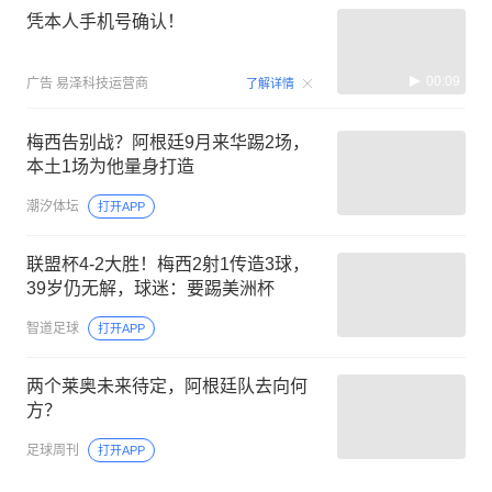
凭本人手机号确认！
00:09
广告
易泽科技运营商
了解详情
梅西告别战？阿根廷9月来华踢2场，
本土1场为他量身打造
潮汐体坛
打开APP
联盟杯4-2大胜！梅西2射1传造3球，
39岁仍无解，球迷：要踢美洲杯
智道足球
打开APP
两个莱奥未来待定，阿根廷队去向何
方？
足球周刊
打开APP