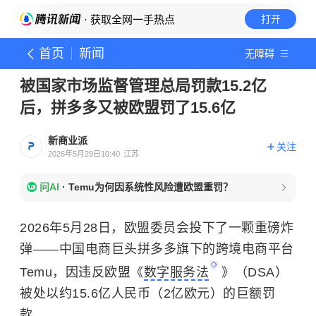
· 获取全网一手热点
打开
首页
新闻
无障碍
被国家市场监督管理总局罚款15.2亿
后，拼多多又被欧盟罚了15.6亿
新商业派
关注
2026年5月29日10:40
江苏
问AI
·
Temu为何因系统性风险遭欧盟重罚？
2026年5月28日，欧盟委员会投下了一颗重磅炸
弹——中国电商巨头拼多多旗下的跨境电商平台
Temu，因违反欧盟《
数字服务法
》（DSA）
被处以约15.6亿人民币（2亿欧元）的巨额罚
款。