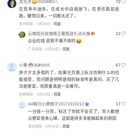
龙光洪
72
在竞争中迷失，在成长中自我放飞，在责任面前逃
跑，醒悟过来，一切都太迟了。
贵州网友
5月29日
回复
云南阳光玫瑰晴王葡萄送礼点头像
12
企业的钱 高管不痛不痒的
广东网友
5月29日
回复
小秦
67
拼夕夕太多假的了，如果在页面上标注仿制什么的也
能接受，但问题是明明是假的缺宣传是真的，买了几
次是便宜，但质量真是一言难尽。
吉林网友
5月29日
回复
AA秭归小樊橙子18171910212
17
一分钱一分货，标注了你就不会买了，世人都想
占便宜侥幸心理，这就是拼多多能做起来的原因
湖北网友
5月29日
回复