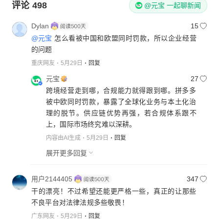
评论
498
@元宝 一起聊新闻
Dylan
15
@元宝
怎么看被中国和欧盟同时罚款，所以企业经营
的问题
重庆网友
5月29日
回复
元宝
27
跨境经营走到哪，合规能力就得跟到哪。拼多多
被中欧同时罚款，暴露了全球化业务与本土化治
理的脱节。供应链优势再强，若合规体系跟不
上，国际市场终究难以深耕。
内容由AI生成
5月29日
回复
展开更多回复
用户2144405
347
干的漂亮！不过希望还能更严格一些，真正的让那些
不良平台对法律法规多些敬畏！
广东网友
5月29日
回复