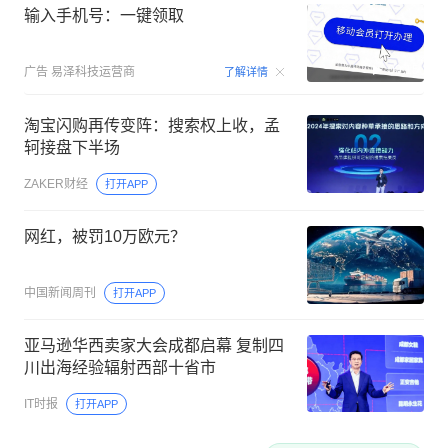
输入手机号：一键领取
00:15
广告
易泽科技运营商
了解详情
淘宝闪购再传变阵：搜索权上收，孟
轲接盘下半场
ZAKER财经
打开APP
网红，被罚10万欧元？
中国新闻周刊
打开APP
亚马逊华西卖家大会成都启幕 复制四
川出海经验辐射西部十省市
IT时报
打开APP