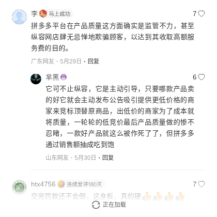
李
7
拼多多平台在产品质量这方面确实是监管不力，甚至
纵容网店肆无忌惮地欺骗顾客，以达到其收取高额服
务费的目的。
广东网友
5月29日
回复
芈黑
6
它可不止纵容，它是主动引导，只要哪款产品卖
的好它就会主动发布公告吸引提供更低价格的商
家来竞标顶替原商品，出低价的商家为了成本就
将质量，一轮轮的低竞价最后产品质量做的惨不
忍睹，一款好产品就这么被作死了了，但拼多多
通过销售额抽成吃到饱
山东网友
5月30日
回复
htx4756
7
交完罚款还不会倒，这身板，真的硬
正在加载
海南网友
5月29日
回复