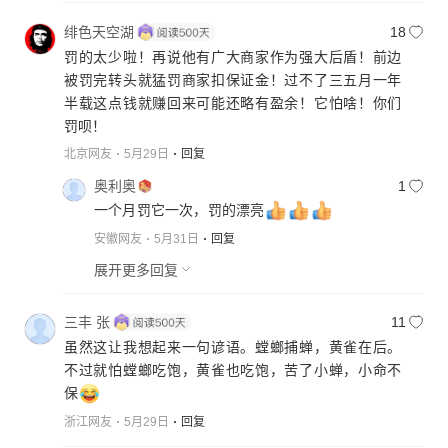
绯色天空湖
18
罚的太少啦！再说他有广大商家作为强大后盾！前边
被罚完转头就猛罚商家扣保证金！过不了三五月一年
半载这点钱就赚回来可能还略有盈余！它怕啥！你们
罚呗！
北京网友
5月29日
回复
奥利奥
1
一个月罚它一次，罚的漂亮
安徽网友
5月31日
回复
展开更多回复
三丰 张
11
虽然这让我想起来一句谚语。螳螂捕蝉，黄雀在后。
不过就怕螳螂吃饱，黄雀也吃饱，苦了小蝉，小命不
保
浙江网友
5月29日
回复