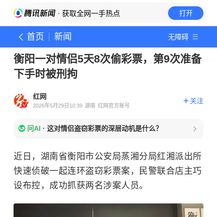
· 获取全网一手热点
打开
首页
新闻
无障碍
衡阳一对情侣5天8次偷彩票，第9次准备
下手时被刑拘
红网
关注
2026年5月29日10:39
湖南
红网官方账号
问AI
·
这对情侣盗窃彩票的深层动机是什么？
近日，湖南省衡阳市公安局蒸湘分局红湘派出所
快速侦破一起连环盗窃彩票案，民警联合店主巧
设布控，成功抓获两名涉案人员。