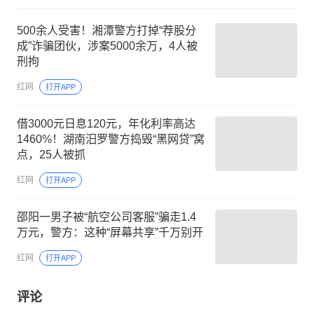
500余人受害！湘潭警方打掉“荐股分
成”诈骗团伙，涉案5000余万，4人被
刑拘
红网
打开APP
借3000元日息120元，年化利率高达
1460%！湖南汨罗警方捣毁“黑网贷”窝
点，25人被抓
红网
打开APP
邵阳一男子被“航空公司客服”骗走1.4
万元，警方：这种“屏幕共享”千万别开
红网
打开APP
评论