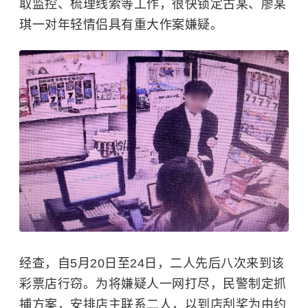
取监控、梳理线索等工作，很快锁定古某、廖某
琪一对年轻情侣具有重大作案嫌疑。
经查，自5月20日至24日，二人先后八次来到该
彩票店行窃。为将嫌疑人一网打尽，民警制定抓
捕方案，安排店主联系二人，以到店刮奖为由约