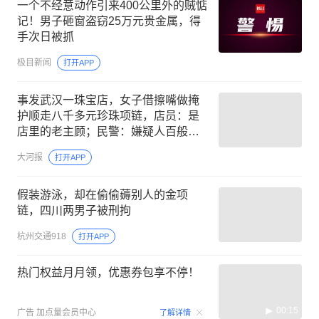
一个不经意动作引来400公里外的贼惦
记！男子砸窗盗窃25万元贵金属，得
手次日被抓
极目新闻
打开APP
事发武汉一珠宝店，女子借擦嘴做掩
护顺走八千多元珍珠项链，店员：是
店里的老主顾；民警：嫌疑人百般抵
赖，拒不承认
大河报
打开APP
假装游泳，却在偷偷薅别人的金项
链，四川两男子被刑拘
杭州交通918
打开APP
热门权益月月领，优惠券包享不停！
00:15
广告
加点量会员中心
了解详情