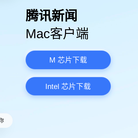
高清视频·更流畅
腾讯新
Mac客
M 芯
Intel