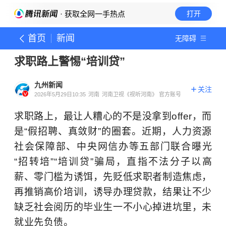
· 获取全网一手热点
打开
首页
新闻
无障碍
求职路上警惕“培训贷”
九州新闻
关注
2026年5月29日10:35
河南
河南卫视《视听河南》 官方账号
求职路上，最让人糟心的不是没拿到offer，而
是“假招聘、真敛财”的圈套。近期，人力资源
社会保障部、中央网信办等五部门联合曝光
“招转培”“培训贷”骗局，直指不法分子以高
薪、零门槛为诱饵，先贬低求职者制造焦虑，
再推销高价培训，诱导办理贷款，结果让不少
缺乏社会阅历的毕业生一不小心掉进坑里，未
就业先负债。