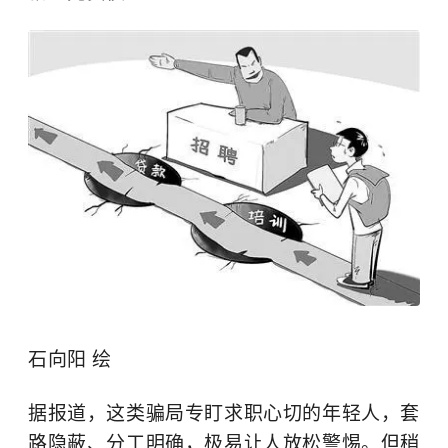
石向阳 绘
据报道，这类骗局专盯求职心切的年轻人，套
路隐蔽、分工明确，极易让人放松警惕。但稍