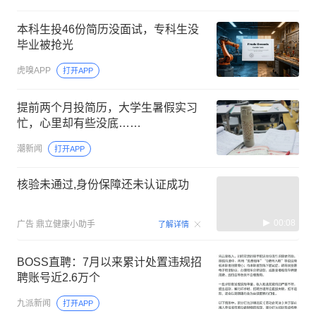
本科生投46份简历没面试，专科生没
毕业被抢光
虎嗅APP
打开APP
提前两个月投简历，大学生暑假实习
忙，心里却有些没底……
潮新闻
打开APP
核验未通过,身份保障还未认证成功
00:08
广告
鼎立健康小助手
了解详情
BOSS直聘：7月以来累计处置违规招
聘账号近2.6万个
九派新闻
打开APP