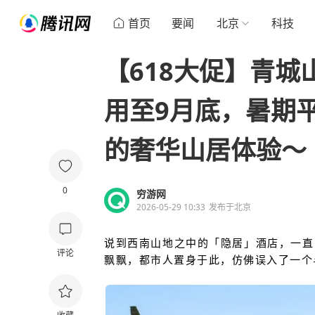
首页
要闻
北京
科技
【618大促】青城
用至9月底，暑期
的奢华山居体验～
0
穷游网
2026-05-29 10:33
发布于
北京
说到西南山地之中的「隐居」酒店，一直
评论
飘飘，
都市人置身于此，仿佛误入了一个