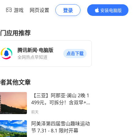
游戏
网页设置
登录
安装电脑版
内容更精彩
门应用推荐
腾讯新闻·电脑版
点击下载
全网热点早知道
者其他文章
【三亚】阿那亚·澜山 2晚 1
499元，可拆分！含双早+疗
愈体验+汤泉｜把夏天过出
前天
京都的慢
阿美泽第四届雪山趣味运动
节 7.31 - 8.1 限时开幕