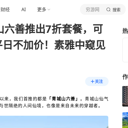
财经
AI
更多
穷游网
搜索
山六善推出7折套餐，可
热
平日不加价！素雅中窥见
作
关注
以来，我们首推的都是
「青城山六善」
。青城山仙气
与世隔绝的人间仙境，也像是来自未来的穿越者。