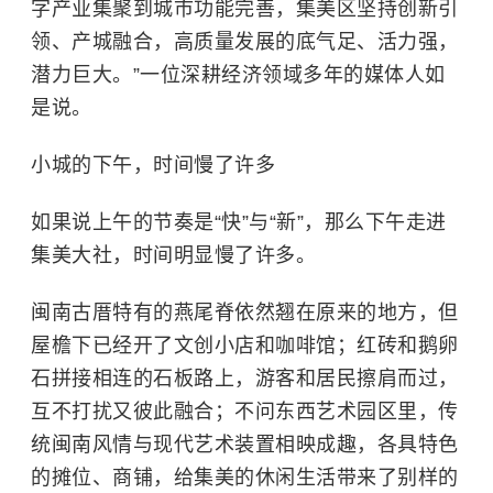
字产业集聚到城市功能完善，集美区坚持创新引
领、产城融合，高质量发展的底气足、活力强，
潜力巨大。”一位深耕经济领域多年的媒体人如
是说。
小城的下午，时间慢了许多
如果说上午的节奏是“快”与“新”，那么下午走进
集美大社，时间明显慢了许多。
闽南古厝特有的燕尾脊依然翘在原来的地方，但
屋檐下已经开了文创小店和咖啡馆；红砖和鹅卵
石拼接相连的石板路上，游客和居民擦肩而过，
互不打扰又彼此融合；不问东西艺术园区里，传
统闽南风情与现代艺术装置相映成趣，各具特色
的摊位、商铺，给集美的休闲生活带来了别样的