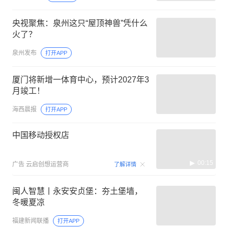
央视聚焦：泉州这只“屋顶神兽”凭什么
火了？
泉州发布
打开APP
厦门将新增一体育中心，预计2027年3
月竣工！
海西晨报
打开APP
中国移动授权店
00:15
广告
云启创想运营商
了解详情
闽人智慧丨永安安贞堡：夯土堡墙，
冬暖夏凉
福建新闻联播
打开APP