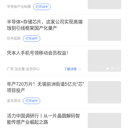
半导体产业纵横
打开APP
半导体+存储芯片，这家公司实现高端
蚀刻引线框架国产化量产
巨丰投顾
打开APP
凭本人手机号领移动会员权益！
00:15
广告
加点量-会员中心
了解详情
年产720万片！无锡前洲街道5亿元“芯”
项目投产
金台资讯
打开APP
活力中国调研行丨从一片晶圆解码智
能传感产业崛起之路