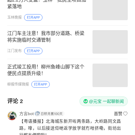
紧落地
玉林晚报
打开APP
江门车主注意！我市部分道路、桥梁
将实施临时交通管制
江门发布
打开APP
正式竣工投用！柳州鱼峰山脚下这个
便民点提质升级！
柳报传媒微报
打开APP
评论
2
@元宝 一起聊新闻
方言bot
首赞
【粤语播报】北海城东新开咗两条路，大岭路同文昌
路，嗱，以后接送佢哋返学放学就冇咁挤嘞，街坊出