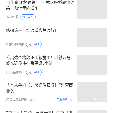
百年渡口终“退役” ！玉林这座桥即将架
梁，预计年内通车
玉林晚报
打开APP
柳州这一下穿通道恢复通行！
柳报传媒微报
打开APP
番禺这个路段正围蔽施工！地铁八号
线东延段将在番禺设5个站
广州番禺发布
打开APP
凭本人手机号：验证后获取！#运营商
业务
00:15
广告
云启创想运营商
了解详情
超2.2万人受益！玉林一批民生项目加