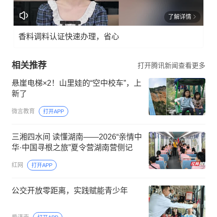
了解详情
香料调料认证快速办理，省心
相关推荐
打开腾讯新闻查看更多
悬崖电梯×2！山里娃的“空中校车”，上
新了
微言教育
打开APP
三湘四水间 读懂湖南——2026“亲情中
华·中国寻根之旅”夏令营湖南营侧记
红网
打开APP
公交开放零距离，实践赋能青少年