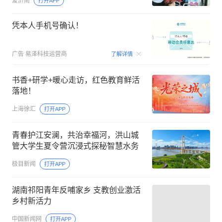
爱济南
打开APP
凭本人手机号确认！
00:09
广告
易泽科技运营商
了解详情
书香+研学+暖心走访，红色教育鲜活
落地！
上海徐汇
打开APP
青春护江安澜，共治幸福河，洪山城
管大学生夏令营沉浸式探秘智慧水务
极目新闻
打开APP
湖南祁阳青年反哺家乡 支教创业激活
乡村新活力
中国新闻网
打开APP