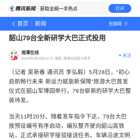
· 获取全网一手热点
打开
首页
新闻
无障碍
韶山79台全新研学大巴正式投用
湘潭在线
关注
2026年5月29日10:27
湖南
湘潭在线官方账号
（记者 吴新春 通讯员 李弘毅）5月28日，“初心
启航畅行未来 新运力赋能新保障”旅游大巴首发
仪式在韶山军博园举行，79台崭新的研学大巴整
装待发。
当天11时20分，随着发车指令下达，79台大巴
按预设编号有序启动，编队整齐驶向韶山高铁
站，正式承接研学接驳接送任务。车辆沿途文明