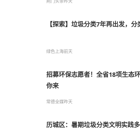
荆门头条
昨天
【探索】垃圾分类7年再出发，分
绿色上海
前天
招募环保志愿者！全省18项生态
你来
常德全媒
昨天
历城区：暑期垃圾分类文明实践多