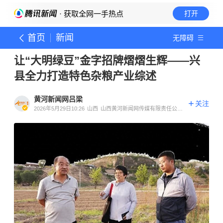
· 获取全网一手热点
打开
首页
新闻
无障碍
让“大明绿豆”金字招牌熠熠生辉——兴
县全力打造特色杂粮产业综述
黄河新闻网吕梁
关注
2026年5月29日10:26
山西
山西黄河新闻网传媒有限责任公司
吕梁分公司官方账号