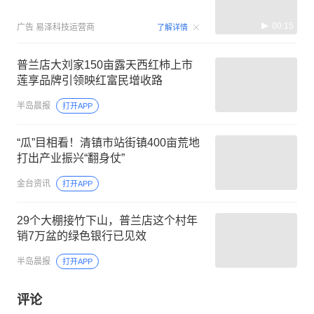
00:15
广告
易泽科技运营商
了解详情
普兰店大刘家150亩露天西红柿上市
莲享品牌引领映红富民增收路
半岛晨报
打开APP
“瓜”目相看！清镇市站街镇400亩荒地
打出产业振兴“翻身仗”
金台资讯
打开APP
29个大棚接竹下山，普兰店这个村年
销7万盆的绿色银行已见效
半岛晨报
打开APP
评论