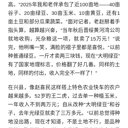
高。“2025年我和老伴承包了近100亩地——40亩
谷子、20亩绿豆、30亩玉米、10亩黄豆，还有1
亩土豆和部分瓜果蔬菜。”面对记者，老赵掰着手
指头算，越算越兴奋，“当年秋后晋绥黄河湾公司
就地收购，光杂粮这一项，就卖了15万元！”说
完，他咧嘴一笑，满脸的褶子里都是喜悦。“以前
种普通绿豆，一斤才卖两三块钱，现在“大明绿豆”
有了国家地理标志，价格翻了好几番。同样的土
地，同样的付出，收入完全不一样了！”
在兴县，像赵喜民这样搭上特色农业快车的农户
越来越多。52岁的王二虎，过去单一种植玉米，
一年收入不到两万元；自从改种“大明绿豆”和谷
子，去年光绿豆就卖了三万多元。“以前总觉得种
地没出路，现在才知道，不是土地不行，是品种