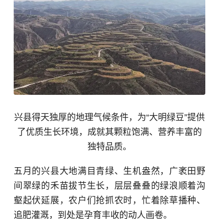
兴县得天独厚的地理气候条件，为“大明绿豆”提供
了优质生长环境，成就其颗粒饱满、营养丰富的
独特品质。
五月的兴县大地满目青绿、生机盎然，广袤田野
间翠绿的禾苗拔节生长，层层叠叠的绿浪顺着沟
壑起伏延展，农户们抢抓农时，忙着除草播种、
追肥灌溉，到处是孕育丰收的动人画卷。