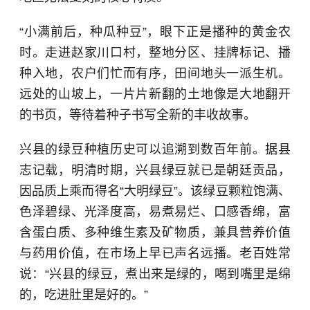
“
小满
前后，种瓜种豆”，眼下正是播种的黄金农
时。走进赵家川口村，整地分区、挂牌标记、播
种入地，农户们忙而有序，田间地头一派生机。
远处的山坡上，一片片新翻的土地像是大地翻开
的书页，等待着种子书写全新的丰收故事。
兴县的绿豆种植历史可以追溯到数百年前。据县
志记载，明清时期，兴县绿豆就已是朝廷贡品，
因品质上乘而得名“大明绿豆”。该绿豆颗粒饱满、
色泽碧绿、光泽度高，易煮易烂、口感香绵，富
含蛋白质、多种维生素及矿物质，兼具营养价值
与药用价值，在市场上早已声名远播。老百姓常
说：“兴县的绿豆，煮出来是绿的，喝到嘴里是绵
的，吃进肚里是好的。”