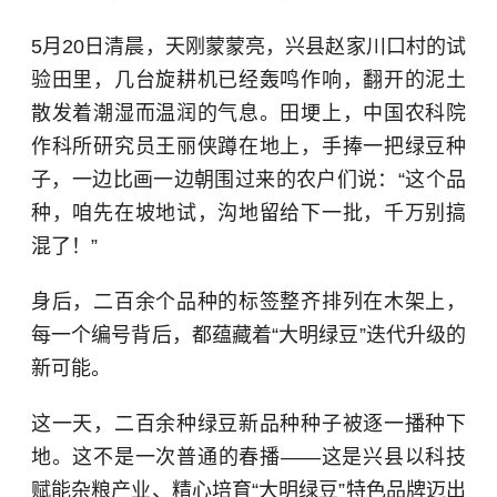
5月20日清晨，天刚蒙蒙亮，兴县赵家川口村的试
验田里，几台旋耕机已经轰鸣作响，翻开的泥土
散发着潮湿而温润的气息。田埂上，中国农科院
作科所研究员王丽侠蹲在地上，手捧一把绿豆种
子，一边比画一边朝围过来的农户们说：“这个品
种，咱先在坡地试，沟地留给下一批，千万别搞
混了！”
身后，二百余个品种的标签整齐排列在木架上，
每一个编号背后，都蕴藏着“大明绿豆”迭代升级的
新可能。
这一天，二百余种绿豆新品种种子被逐一播种下
地。这不是一次普通的春播——这是兴县以科技
赋能杂粮产业、精心培育“大明绿豆”特色品牌迈出