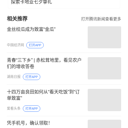
探索卡地亚七夕挚礼
相关推荐
打开腾讯新闻查看更多
金丝绞瓜成为致富“金瓜”
中国经济网
打开APP
青春“三下乡” | 赤松茸地里，看见农户
们的增收答卷
湖南日报
打开APP
十四万亩良田如何从“看天吃饭”到“订
单致富”
爱看头条
打开APP
凭手机号，确认领取！