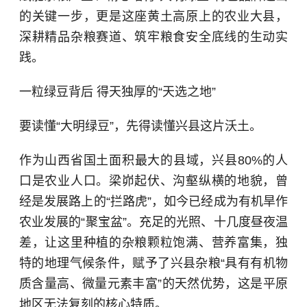
的关键一步，更是这座黄土高原上的农业大县，
深耕精品杂粮赛道、筑牢粮食安全底线的生动实
践。
一粒绿豆背后 得天独厚的“天选之地”
要读懂“大明绿豆”，先得读懂兴县这片沃土。
作为山西省国土面积最大的县域，兴县80%的人
口是农业人口。梁峁起伏、沟壑纵横的地貌，曾
经是发展路上的“拦路虎”，如今已经成为有机旱作
农业发展的“聚宝盆”。充足的光照、十几度昼夜温
差，让这里种植的杂粮颗粒饱满、营养富集，独
特的地理气候条件，赋予了兴县杂粮“具有有机物
质含量高、微量元素丰富”的天然优势，这是平原
地区无法复刻的核心特质。