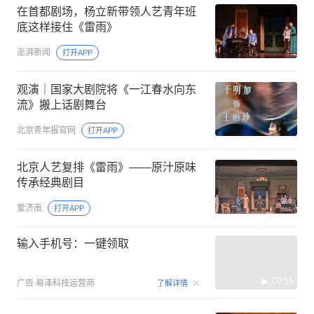
在首都剧场，杨立新带领人艺青年班
底这样接住《雷雨》
澎湃新闻
打开APP
观演｜国家大剧院将《一江春水向东
流》搬上话剧舞台
北京青年报官网
打开APP
北京人艺复排《雷雨》——原汁原味
传承经典剧目
爱济南
打开APP
输入手机号：一键领取
00:15
广告
易泽科技运营商
了解详情