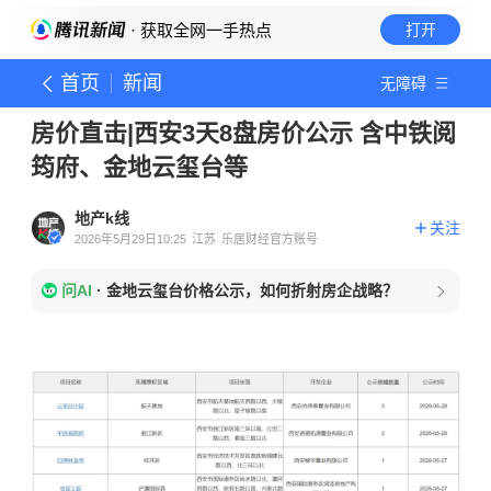
· 获取全网一手热点
打开
首页
新闻
无障碍
房价直击|西安3天8盘房价公示 含中铁阅
筠府、金地云玺台等
地产k线
关注
2026年5月29日10:25
江苏
乐居财经官方账号
问AI
·
金地云玺台价格公示，如何折射房企战略？