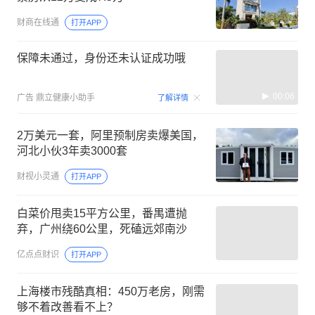
财商在线通
打开APP
保障未通过，身份还未认证成功哦
00:06
广告
鼎立健康小助手
了解详情
2万美元一套，阿里预制房卖爆美国，
河北小伙3年卖3000套
财视小灵通
打开APP
白菜价甩卖15平方公里，番禺遭抛
弃，广州绕60公里，死磕远郊南沙
亿点点财识
打开APP
上海楼市残酷真相：450万老房，刚需
够不着改善看不上？