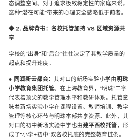
态调整空间。对于追求极致稳定性的家庭来说，
这种“潜在可能”带来的心理安全感略低于前者。
◆ 2. 品牌背书：名校托管加持 VS 区域资源共
享
学校的“出身”和“后台”往往决定了其教学质量的
起点和提升速度。
● 同润新云都会：
其对口的新场实验小学由
明珠
小学教育集团托管
。在上海教育界，“明珠”二字
代表着顶尖的教学管理水平和教研体系。托管意
味着新场实验小学在课程设置、教师培训、教学
管理等核心环节与明珠本部共享资源。此外，其
对口的初中新场实验中学也由
建平西校托管
，形
成了“小学+初中”双名校托底的完整教育链条。