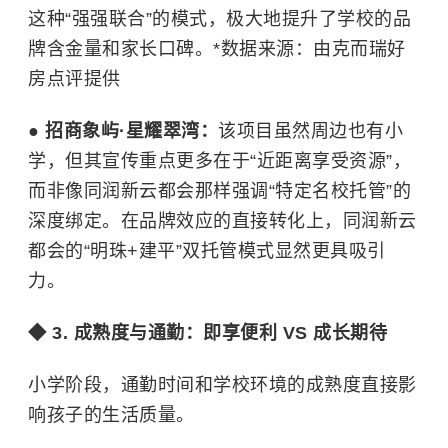
这种“强强联合”的模式，极大地提升了学校的品
牌含金量和家长口碑。*数据来源：由克而瑞好
房点评提供
● 招商象屿·星耀翠湾：
该项目虽然周边也有小
学，但其宣传重点更多在于“近距离享受资源”，
而非像同润新云都会那样强调“特定名校托管”的
深度绑定。在品牌效应的直接转化上，同润新云
都会的“明珠+建平”双托管模式显然更具吸引
力。
◆ 3. 成熟度与通勤：即享便利 VS 成长期待
小学阶段，通勤时间和学校环境的成熟度直接影
响孩子的生活质量。