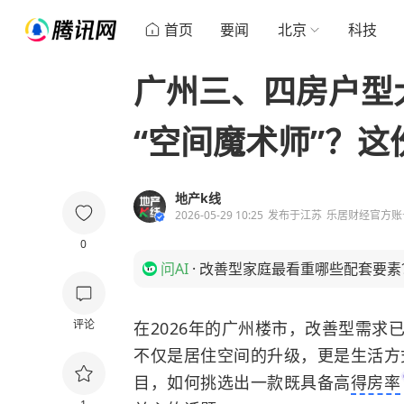
首页
要闻
北京
科技
广州三、四房户型大
“空间魔术师”？
地产k线
2026-05-29 10:25
发布于
江苏
乐居财经官方账
0
问AI
·
改善型家庭最看重哪些配套要素
评论
在2026年的广州楼市，改善型需
不仅是居住空间的升级，更是生活方
目，如何挑选出一款既具备高
得房率