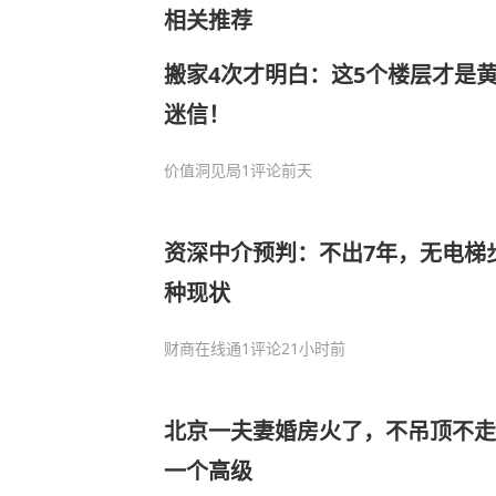
相关推荐
搬家4次才明白：这5个楼层才是
迷信！
价值洞见局
1评论
前天
资深中介预判：不出7年，无电梯
种现状
财商在线通
1评论
21小时前
北京一夫妻婚房火了，不吊顶不走
一个高级