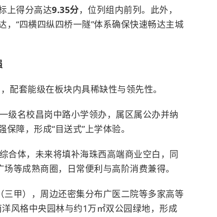
标上得分高达
9.35分
，位列组内前列。此外，
达，“四横四纵四桥一隧”体系确保快速畅达主城
强
圈，配套能级在板块内具稀缺性与领先性。
省一级名校昌岗中路小学领办，属区属公办并纳
强保障，形成“目送式”上学体验。
业综合体，未来将填补海珠西高端商业空白，同
汇广场等成熟商圈，日常便利与高阶消费兼得。
院（三甲），周边还密集分布广医二院等多家高等
南洋风格中央园林与约1万㎡双公园绿地，形成