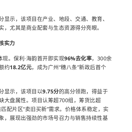
分显示，该项目在产业、地段、交通、教育、
实，尤其是商业配套与生态资源得分亮眼。
硬核实力
体现。保利·海韵首开即实现
96%去化率
，300余
额约
18.2亿元
，成为广州“穗八条”新政后首个
分显示，该项目以
9.75分
的高分领跑，得益于
缺大盘属性。项目认筹超700组，筹货比超
准匹配片区“卖旧买新”需求。价格体系稳定，实
象，展现出强劲的市场号召力与销售持续性基