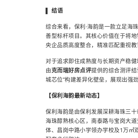
▌ 结语
综合来看，保利·海韵是一款立足海
善型标杆项目。其核心价值在于将地
央企品质高度整合，精准匹配重视教
对于追求
即
住成熟度与长期资产稳健
由
克而瑞好房点评
提供的综合测评结
城芯位”构建差异化壁垒，展现出强
【保利海韵最新动态】
保利海韵是由保利发展深耕海珠三十
海珠醇熟核心区，南泰路与宝岗大道
体、昌岗中路小学领办学校及1万㎡