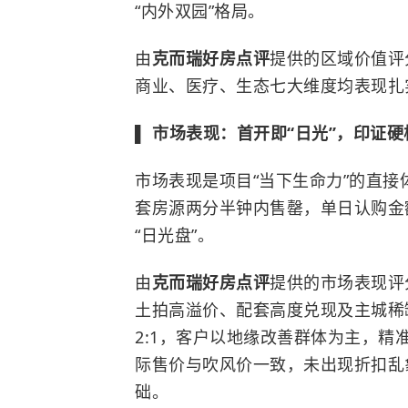
“内外双园”格局。
由
克而瑞好房点评
提供的区域价值评
商业、医疗、生态七大维度均表现扎
▌ 市场表现：首开即“日光”，印证
市场表现是项目“当下生命力”的直接
套房源两分半钟内售罄，单日认购金
“日光盘”。
由
克而瑞好房点评
提供的市场表现评
土拍高溢价、配套高度兑现及主城稀
2:1，客户以地缘改善群体为主，精
际售价与吹风价一致，未出现折扣乱
础。