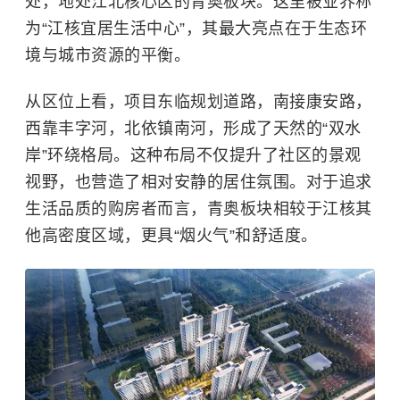
处，地处江北核心区的青奥板块。这里被业界称
为“江核宜居生活中心”，其最大亮点在于生态环
境与城市资源的平衡。
从区位上看，项目东临规划道路，南接康安路，
西靠丰字河，北依镇南河，形成了天然的“双水
岸”环绕格局。这种布局不仅提升了社区的景观
视野，也营造了相对安静的居住氛围。对于追求
生活品质的购房者而言，青奥板块相较于江核其
他高密度区域，更具“烟火气”和舒适度。