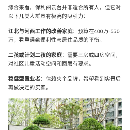
综合来看，保利阅云台并非适合所有人，但它对
以下几类人群具有极高的吸引力：
江北与河西工作的改善家庭
：预算在400万-550
万，看重通勤便利性与居住品质的平衡。
二孩或计划二孩的家庭
：需要三房或四房空间，
对社区儿童活动空间和圈层有要求。
稳健型置业者
：信赖央企品牌，希望看到实景后
再做决定的买家。