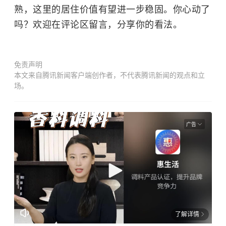
熟，这里的居住价值有望进一步稳固。你心动了
吗？欢迎在评论区留言，分享你的看法。
免责声明
本文来自腾讯新闻客户端创作者，不代表腾讯新闻的观点和立
场。
广告
了解详情