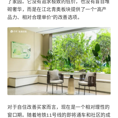
了家园。它没有追求极致的低价，也没有盲目堆
砌奢华，而是在江北青奥板块提供了一个“高产
品力、相对合理单价”的改善选项。
对于自住改善买家而言，现在是一个相对理性的
窗口期。随着地铁11号线的即将通车和社区的成