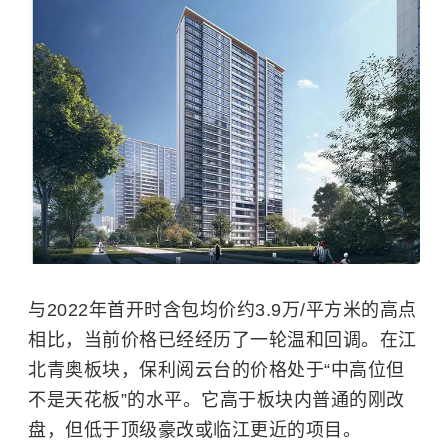
与2022年首开时含包均价约3.9万/平方米的高点
相比，当前价格已经经历了一轮温和回调。在江
北青奥板块，保利阅云台的价格处于“中高位但
不是天花板”的水平。它高于板块内普通的刚改
盘，但低于顶级豪改或临江更近的项目。