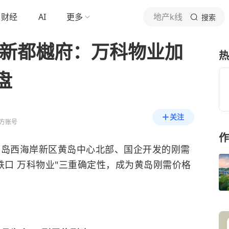
财经
AI
更多
地产k线
搜索
·新都樾府：万科物业加
热
盘
关注
方账号
作
青岛西海岸新区黄岛中心北部、国企开发的刚需
铁口 万科物业"三重确定性，成为黄岛刚需价格