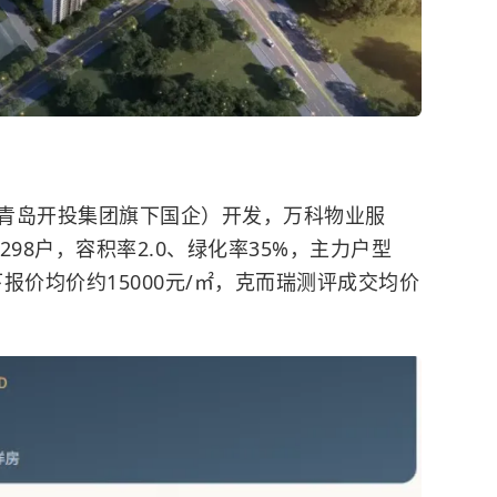
青岛开投集团旗下国企）开发，
万科物业
服
298户，
容积率
2.0、绿化率35%，主力户型
下报价均价约15000元/㎡，克而瑞测评成交均价