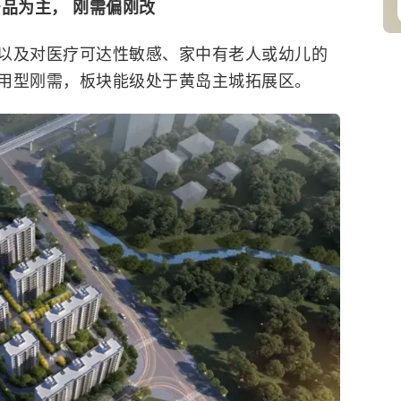
品为主， 刚需偏刚改
以及对医疗可达性敏感、家中有老人或幼儿的
用型刚需，板块能级处于黄岛主城拓展区。