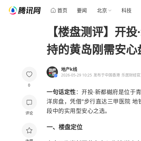
首页
要闻
北京
科技
【楼盘测评】开投
持的黄岛刚需安心
地产k线
2026-05-29 10:25
发布于
中国香港
乐居财经官
0
一句话定性
：开投·新都樾府是位于
洋房盘，凭借"步行直达三甲医院 地
段中的实用型安心之选。
评论
一、楼盘定位