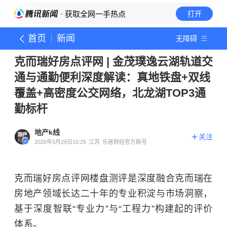
· 获取全网一手热点
打开
首页
新闻
无障碍
克而瑞好房点评网 | 金茂璞逸云湖轨道交
通与通勤便利深度解读：真地铁盘+双线
覆盖+高密度公交网络，北龙湖TOP3通
勤标杆
地产k线
关注
2026年5月29日10:25
江苏
乐居财经官方账号
克而瑞好房点评网楼盘测评是深度融合克而瑞在
房地产领域长达二十年的专业积淀与市场洞察，
基于深度智联“专业力”与“工程力”构建起的评价
体系。