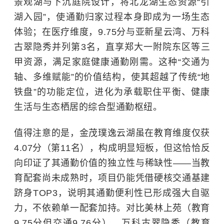
景观湖与下沉庭院设计，将北龙湖生态资源“引
湖入园”，使通勤归家过程本身即成为一场生态
体验；在医疗维度，9.75分与亚新星云湾、万科
古翠隐秀并列第3名，直享郑大一附院东区等三
甲资源，满足家庭健康通勤刚需。这种“交通为
轴、多维赋能”的价值结构，使其超越了传统“地
铁盘”的功能定位，进化为承载职住平衡、健康
生活与生态栖居的综合型通勤枢纽。
值得注意的是，金茂璞逸云湖虽在教育维度仅获
4.07分（第11名），构成明显短板，但这恰恰反
向印证了其通勤价值的独立性与稀缺性——当教
育配套尚未成熟时，项目仍能凭借硬核交通基建
跻身TOP3，说明其通勤便利性已形成强大自驱
力，不依赖单一配套加持。对比美林上苑（教育
9.75分但交通9.76分）、万科古翠隐秀（教育