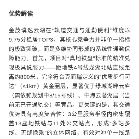
优势解读
金茂璞逸云湖在“轨道交通与通勤便利”维度以
9.75分稳居TOP3，其核心竞争力并非单一指标
的极致突破，而是多维协同形成的系统性通勤保
障能力。首先，项目对“真地铁盘”标准的精准兑
现极具说服力——距地铁4号线龙湖北站直线距
离约800米，完全符合克而瑞定义的“优质步行可
达”（≤1km）黄金圈层，显著优于绿城湖畔云庐
（需依赖规划中8/16号线）、中海云著湖居（当
前无已开通轨交）等竞品。更关键的是，其交通
优势具有高度复合性：3公里服务半径内密集覆
盖13座地铁站与11处公交站点，形成“多站多
线、无缝换乘”的立体网络，有效对冲单一线路