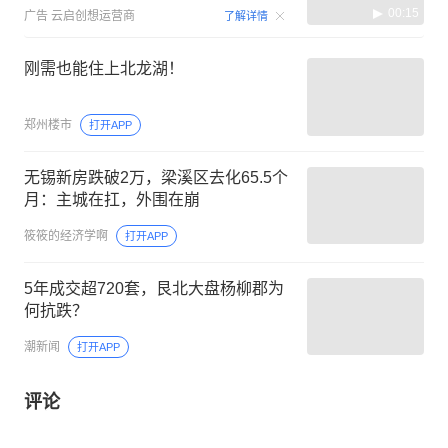
00:15
广告
云启创想运营商
了解详情
刚需也能住上北龙湖！
郑州楼市
打开APP
无锡新房跌破2万，梁溪区去化65.5个
月：主城在扛，外围在崩
筱筱的经济学啊
打开APP
5年成交超720套，艮北大盘杨柳郡为
何抗跌？
潮新闻
打开APP
评论